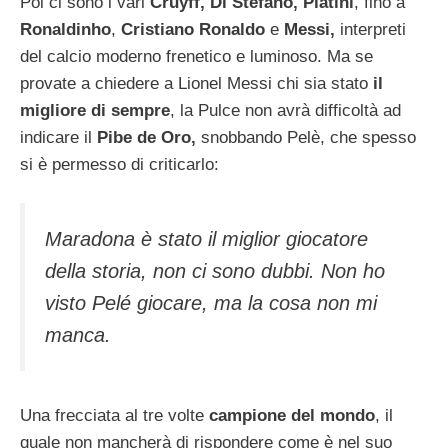
Poi ci sono i vari
Cruyff, Di Stefano, Platini
, fino a
Ronaldinho
,
Cristiano Ronaldo
e
Messi,
interpreti
del calcio moderno frenetico e luminoso. Ma se
provate a chiedere a Lionel Messi chi sia stato
il
migliore di sempre
, la Pulce non avrà difficoltà ad
indicare il
Pibe de Oro,
snobbando Pelè, che spesso
si è permesso di criticarlo:
Maradona è stato il miglior giocatore
della storia, non ci sono dubbi. Non ho
visto Pelé giocare, ma la cosa non mi
manca.
Una frecciata al tre volte
campione del mondo
, il
quale non mancherà di rispondere come è nel suo