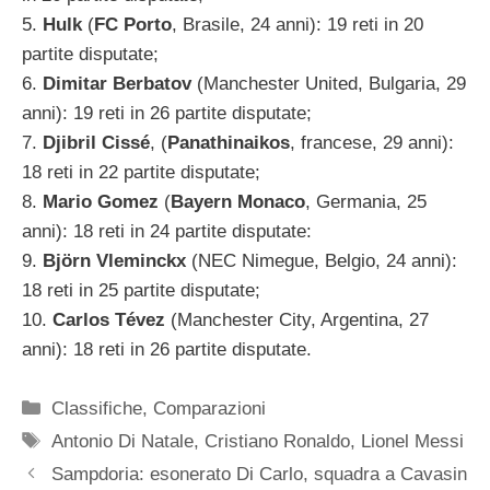
5.
Hulk
(
FC Porto
, Brasile, 24 anni): 19 reti in 20
partite disputate;
6.
Dimitar Berbatov
(Manchester United, Bulgaria, 29
anni): 19 reti in 26 partite disputate;
7.
Djibril Cissé
, (
Panathinaikos
, francese, 29 anni):
18 reti in 22 partite disputate;
8.
Mario Gomez
(
Bayern Monaco
, Germania, 25
anni): 18 reti in 24 partite disputate:
9.
Björn Vleminckx
(NEC Nimegue, Belgio, 24 anni):
18 reti in 25 partite disputate;
10.
Carlos Tévez
(Manchester City, Argentina, 27
anni): 18 reti in 26 partite disputate.
Categorie
Classifiche
,
Comparazioni
Tag
Antonio Di Natale
,
Cristiano Ronaldo
,
Lionel Messi
Sampdoria: esonerato Di Carlo, squadra a Cavasin