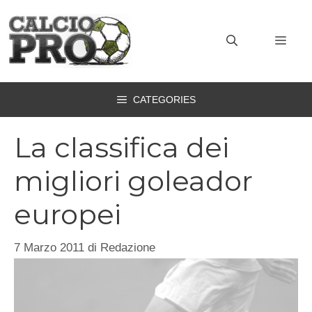
Vai
al
MEN
contenuto
CATEGORIES
La classifica dei
migliori goleador
europei
7 Marzo 2011
di
Redazione