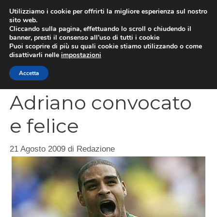
Vai
Utilizziamo i cookie per offrirti la migliore esperienza sul nostro
al
sito web.
MEN
Cliccando sulla pagina, effettuando lo scroll o chiudendo il
contenuto
banner, presti il consenso all’uso di tutti i cookie
Puoi scoprire di più su quali cookie stiamo utilizzando o come
disattivarli nelle
impostazioni
CATEGORIES
Accetta
Adriano convocato
e felice
21 Agosto 2009
di
Redazione