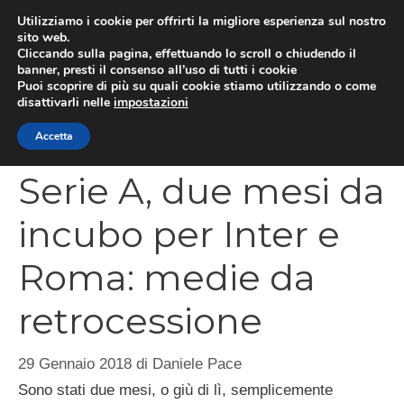
Vai
Utilizziamo i cookie per offrirti la migliore esperienza sul nostro
al
sito web.
MEN
Cliccando sulla pagina, effettuando lo scroll o chiudendo il
contenuto
banner, presti il consenso all’uso di tutti i cookie
Puoi scoprire di più su quali cookie stiamo utilizzando o come
disattivarli nelle
impostazioni
CATEGORIES
Accetta
Serie A, due mesi da
incubo per Inter e
Roma: medie da
retrocessione
29 Gennaio 2018
di
Daniele Pace
Sono stati due mesi, o giù di lì, semplicemente