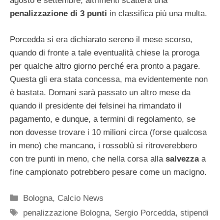
agosto e settembre, altrimenti scatterà una
penalizzazione di 3 punti
in classifica più una multa.
Porcedda si era dichiarato sereno il mese scorso,
quando di fronte a tale eventualità chiese la proroga
per qualche altro giorno perché era pronto a pagare.
Questa gli era stata concessa, ma evidentemente non
è bastata. Domani sarà passato un altro mese da
quando il presidente dei felsinei ha rimandato il
pagamento, e dunque, a termini di regolamento, se
non dovesse trovare i 10 milioni circa (forse qualcosa
in meno) che mancano, i rossoblù si ritroverebbero
con tre punti in meno, che nella corsa alla
salvezza
a
fine campionato potrebbero pesare come un macigno.
Categorie
Bologna
,
Calcio News
Tag
penalizzazione Bologna
,
Sergio Porcedda
,
stipendi