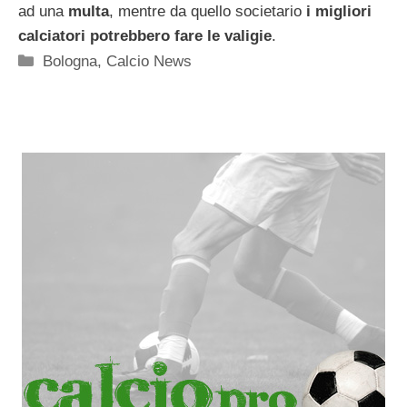
ad una
multa
, mentre da quello societario
i migliori
calciatori potrebbero fare le valigie
.
Categorie
Bologna
,
Calcio News