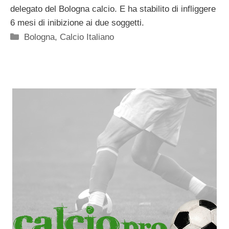
delegato del Bologna calcio. E ha stabilito di infliggere
6 mesi di inibizione ai due soggetti.
Categorie
Bologna
,
Calcio Italiano