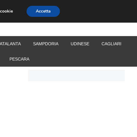
 cookie
Accetta
S
CALCIOMERCATO
ALLENATORI
ATALANTA
SAMPDORIA
UDINESE
CAGLIARI
PESCARA