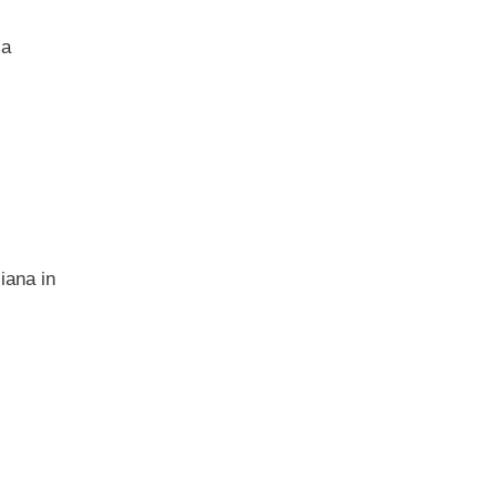
la
iana in
”