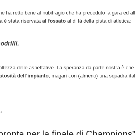
he ha retto bene al nubifragio che ha preceduto la gara ed al
ta è stata riservata
al fossato
al di là della pista di atletica:
odrilli.
ltezza delle aspettative. La speranza da parte nostra è che
tosità dell’impianto,
magari con (almeno) una squadra ital
za
pronta per la finale di Champions