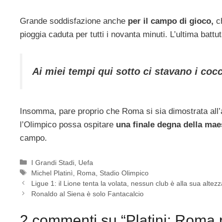
Grande soddisfazione anche
per il campo di gioco,
c
pioggia caduta per tutti i novanta minuti. L’ultima battu
Ai miei tempi qui sotto ci stavano i cocc
Insomma, pare proprio che Roma si sia dimostrata all’a
l’Olimpico possa ospitare
una finale degna della maes
campo.
Categorie
I Grandi Stadi
,
Uefa
Tag
Michel Platinì
,
Roma
,
Stadio Olimpico
Ligue 1: il Lione tenta la volata, nessun club è alla sua altez
Ronaldo al Siena è solo Fantacalcio
2 commenti su “Platini: Roma 