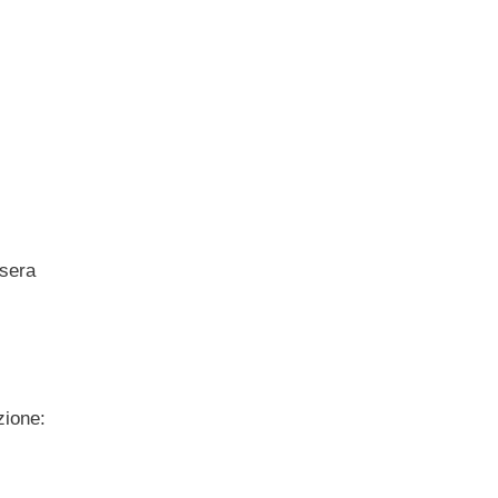
 sera
zione: