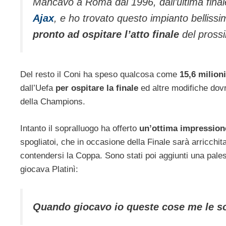
Mancavo a Roma dal 1996, dall’ultima final
Ajax
, e ho trovato questo impianto belliss
pronto ad ospitare l’atto finale
del pross
Del resto il Coni ha speso qualcosa come
15,6 milioni
dall’Uefa
per ospitare la finale
ed altre modifiche dov
della Champions.
Intanto il sopralluogo ha offerto
un’ottima impression
spogliatoi, che in occasione della Finale sarà arricchit
contendersi la Coppa. Sono stati poi aggiunti una pales
giocava Platinì:
Quando giocavo io queste cose me le s