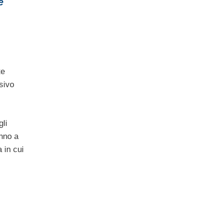
e
te
sivo
gli
nno a
 in cui