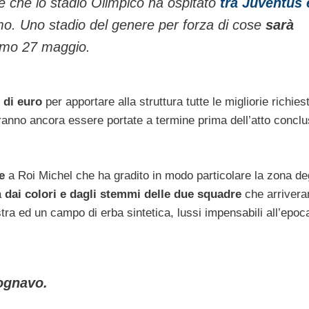
e che lo stadio Olimpico ha ospitato
tra Juventus 
imo. Uno stadio del genere per forza di cose
sarà
imo 27 maggio.
 di euro
per apportare alla struttura tutte le migliorie richies
ranno ancora essere portate a termine prima dell’atto conclu
e
a Roi Michel che ha gradito in modo particolare la zona de
a
dai colori e dagli stemmi delle due squadre
che arrivera
tra ed un campo di erba sintetica, lussi impensabili all’epoca
ognavo.