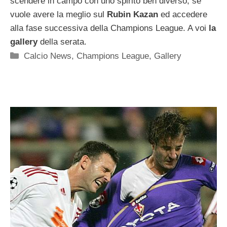
scendere in campo con uno spirito ben diverso, se
vuole avere la meglio sul
Rubin Kazan
ed accedere
alla fase successiva della Champions League. A voi
la
gallery
della serata.
Categorie
Calcio News
,
Champions League
,
Gallery