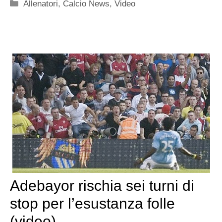
Categorie
Allenatori
,
Calcio News
,
Video
Adebayor rischia sei turni di
stop per l’esustanza folle
(video)