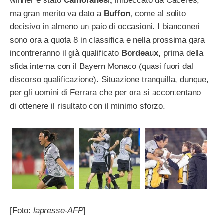
winner è stato
Camoranesi,
imbeccato da Caceres,
ma gran merito va dato a
Buffon,
come al solito
decisivo in almeno un paio di occasioni. I bianconeri
sono ora a quota 8 in classifica e nella prossima gara
incontreranno il già qualificato
Bordeaux,
prima della
sfida interna con il Bayern Monaco (quasi fuori dal
discorso qualificazione). Situazione tranquilla, dunque,
per gli uomini di Ferrara che per ora si accontentano
di ottenere il risultato con il minimo sforzo.
[Foto:
lapresse-AFP
]