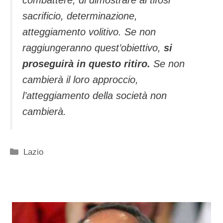
combattere, di dimostrare ai tifosi
sacrificio, determinazione,
atteggiamento volitivo. Se non
raggiungeranno quest’obiettivo,
si
proseguirà in questo ritiro.
Se non
cambierà il loro approccio,
l’atteggiamento della società non
cambierà.
Categorie
Lazio