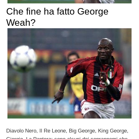
Che fine ha fatto George
Weah?
Diavolo Nero, Il Re Leone, Big George, King George,