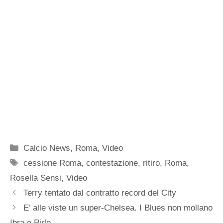
Categorie
Calcio News
,
Roma
,
Video
Tag
cessione Roma
,
contestazione
,
ritiro
,
Roma
,
Rosella Sensi
,
Video
Terry tentato dal contratto record del City
E’ alle viste un super-Chelsea. I Blues non mollano
Ibra e Pirlo