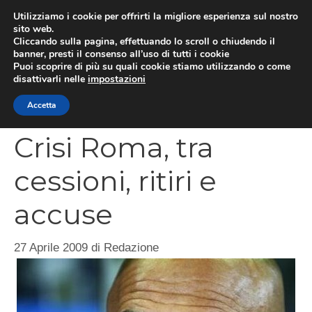
Vai
Utilizziamo i cookie per offrirti la migliore esperienza sul nostro
al
sito web.
MEN
Cliccando sulla pagina, effettuando lo scroll o chiudendo il
contenuto
banner, presti il consenso all’uso di tutti i cookie
Puoi scoprire di più su quali cookie stiamo utilizzando o come
disattivarli nelle
impostazioni
CATEGORIES
Accetta
Crisi Roma, tra
cessioni, ritiri e
accuse
27 Aprile 2009
di
Redazione