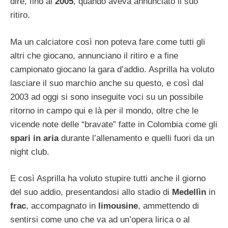
dire, fino al
2005
, quando aveva annunciato il suo
ritiro.
Ma un calciatore così non poteva fare come tutti gli
altri che giocano, annunciano il ritiro e a fine
campionato giocano la gara d’addio. Asprilla ha voluto
lasciare il suo marchio anche su questo, e così dal
2003 ad oggi si sono inseguite voci su un possibile
ritorno in campo qui e là per il mondo, oltre che le
vicende note delle “bravate” fatte in Colombia come gli
spari in aria
durante l’allenamento e quelli fuori da un
night club.
E così Asprilla ha voluto stupire tutti anche il giorno
del suo addio, presentandosi allo stadio di
Medellìn
in
frac
, accompagnato in
limousine
, ammettendo di
sentirsi come uno che va ad un’opera lirica o al