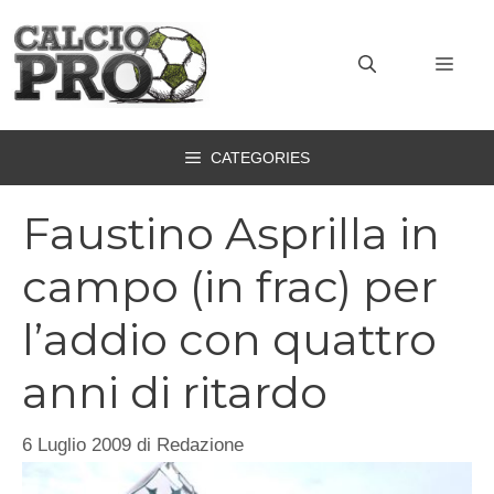
Vai
al
MEN
contenuto
CATEGORIES
Faustino Asprilla in
campo (in frac) per
l’addio con quattro
anni di ritardo
6 Luglio 2009
di
Redazione