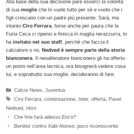
Alla base della sua decisione pare esserci la volontà
di sua
moglie
che lo vuole tutto per sè e vuole che i
figli crescano con un padre più presente. Sarà, ma
intanto
Ciro Ferrara
, forse anche per paura che la
Furia Ceca ci ripensi e finisca in maglia nerazzurra, lo
ha
invitato nel suo staff
, perché che faccia il
calciatore o no,
Nedved è sempre parte della storia
bianconera
. Il neoallenatore bianconero gli ha offerto
un posto nell’area tecnica, ora bisognerà vedere cosa
lui, e soprattutto sua moglie, decideranno di fare.
Categorie
Calcio News
,
Juventus
Tag
Ciro Ferrara
,
contestazione
,
Inter
,
offerta
,
Pavel
Nedved
,
ritiro
Che fine farà adesso Eto’o?
Benitez contro Xabi Alonso: poco riconoscente