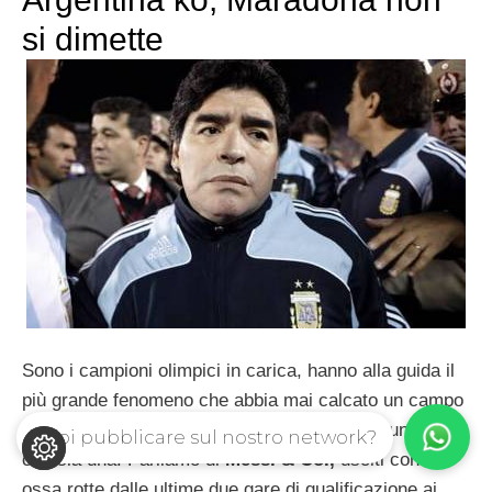
si dimette
Sono i campioni olimpici in carica, hanno alla guida il
più grande fenomeno che abbia mai calcato un campo
di calcio, eppure non riescono ad indovinare una gara
Vuoi pubblicare sul nostro network?
che sia una! Parliamo di
Messi & Co.,
usciti con le
ossa rotte dalle ultime due gare di qualificazione ai