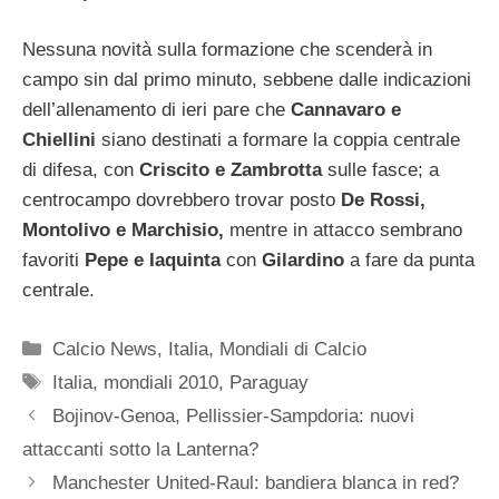
Nessuna novità sulla formazione che scenderà in
campo sin dal primo minuto, sebbene dalle indicazioni
dell’allenamento di ieri pare che
Cannavaro e
Chiellini
siano destinati a formare la coppia centrale
di difesa, con
Criscito e Zambrotta
sulle fasce; a
centrocampo dovrebbero trovar posto
De Rossi,
Montolivo e Marchisio,
mentre in attacco sembrano
favoriti
Pepe e Iaquinta
con
Gilardino
a fare da punta
centrale.
Categorie
Calcio News
,
Italia
,
Mondiali di Calcio
Tag
Italia
,
mondiali 2010
,
Paraguay
Bojinov-Genoa, Pellissier-Sampdoria: nuovi
attaccanti sotto la Lanterna?
Manchester United-Raul: bandiera blanca in red?