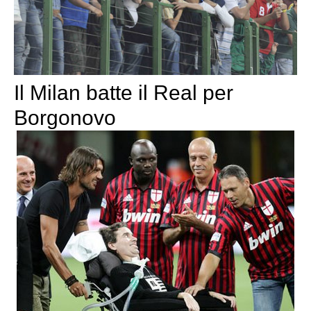
Il Milan batte il Real per
Borgonovo