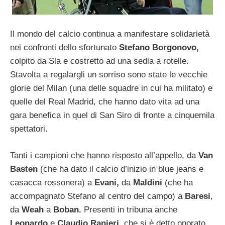
Il mondo del calcio continua a manifestare solidarietà
nei confronti dello sfortunato
Stefano Borgonovo,
colpito da Sla e costretto ad una sedia a rotelle.
Stavolta a regalargli un sorriso sono state le vecchie
glorie del Milan (una delle squadre in cui ha militato) e
quelle del Real Madrid, che hanno dato vita ad una
gara benefica in quel di San Siro di fronte a cinquemila
spettatori.
Tanti i campioni che hanno risposto all’appello, da
Van
Basten
(che ha dato il calcio d’inizio in blue jeans e
casacca rossonera) a
Evani,
da
Maldini
(che ha
accompagnato Stefano al centro del campo) a
Baresi
,
da
Weah
a
Boban.
Presenti in tribuna anche
Leonardo
e
Claudio Ranieri,
che si è detto onorato