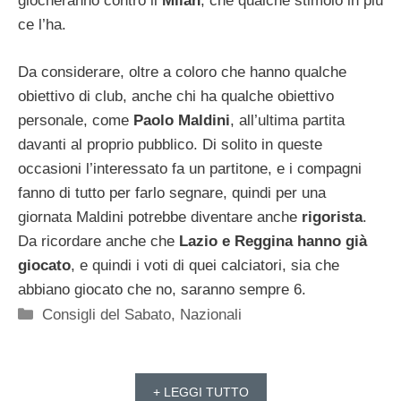
giocheranno contro il
Milan
, che qualche stimolo in più
ce l’ha.
Da considerare, oltre a coloro che hanno qualche
obiettivo di club, anche chi ha qualche obiettivo
personale, come
Paolo Maldini
, all’ultima partita
davanti al proprio pubblico. Di solito in queste
occasioni l’interessato fa un partitone, e i compagni
fanno di tutto per farlo segnare, quindi per una
giornata Maldini potrebbe diventare anche
rigorista
.
Da ricordare anche che
Lazio e Reggina hanno già
giocato
, e quindi i voti di quei calciatori, sia che
abbiano giocato che no, saranno sempre 6.
Categorie
Consigli del Sabato
,
Nazionali
+ LEGGI TUTTO