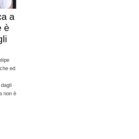
ca a
e è
li
lipe
iche ed
 dagli
ra non è