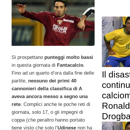
Si prospettano
punteggi molto bassi
in questa giornata di
Fantacalcio
.
Il disa
Fino ad un quarto d’ora dalla fine delle
partite,
nessuno dei primi 40
continu
cannonieri della classifica di A
calciom
aveva ancora messo a segno una
Ronald
rete
. Complici anche le poche reti di
giornata, solo 17, o gli impegni di
Drogb
coppa (che peraltro hanno portato
bene visto che solo l’
Udinese
non ha