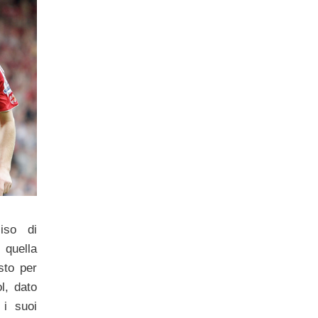
iso di
 quella
sto per
l, dato
 i suoi