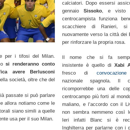
calciatori. Dopo essersi assic
gennaio
Sissoko
, e visto 
centrocampista funziona ben
scacchiere di Ranieri, si
nuovamente verso la città dei 
per rinforzare la propria rosa.
ie per i tifosi del Milan.
Il nome che si fa semp
sso
si renderanno conto
insistente è quello di
Xabi A
ifica avere
Berlusconi
fresco di
convocazio
ella società, oltre che del
nazionale spagnola. Il ce
ricomporrebbe una delle cop
già passate si può parlare
centrocampo più forti al mondo
 e allora notiamo come le
maliano, e l’accordo con il Li
torali siano simili a quelle
non sembra nemmeno così lo
ente usa per il suo Milan.
Ieri infatti Blanc si è rec
Inghilterra per parlarne con i d