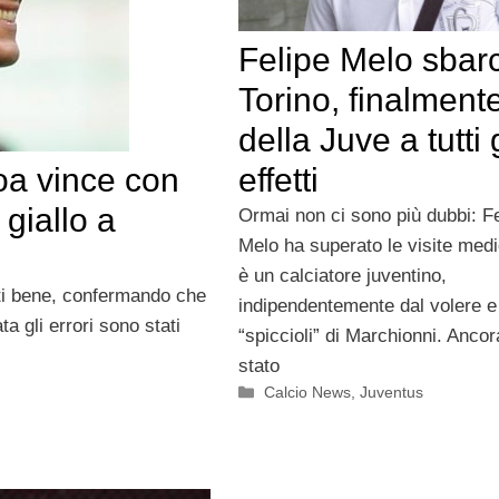
Felipe Melo sbar
Torino, finalment
della Juve a tutti g
noa vince con
effetti
giallo a
Ormai non ci sono più dubbi: Fe
Melo ha superato le visite med
è un calciatore juventino,
ati bene, confermando che
indipendentemente dal volere e
a gli errori sono stati
“spiccioli” di Marchionni. Anco
stato
Categorie
Calcio News
,
Juventus