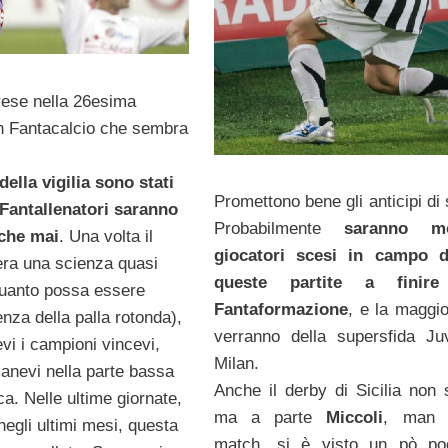
ese nella 26esima
un Fantacalcio che sembra
della vigilia sono stati
Promettono bene gli anticipi di
i Fantallenatori saranno
Probabilmente
saranno mo
 che mai
. Una volta il
giocatori scesi in campo d
era una scienza quasi
queste partite a finire
quanto possa essere
Fantaformazione
, e la maggio
enza della palla rotonda),
verranno della supersfida Ju
vi i campioni vincevi,
Milan.
manevi nella parte bassa
Anche il derby di Sicilia non s
ica. Nelle ultime giornate,
ma a parte
Miccoli
, man 
negli ultimi mesi, questa
match, si è visto un pò po