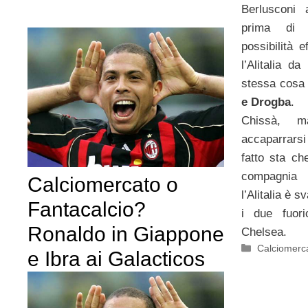
Berlusconi
prima di 
possibilità e
l’Alitalia d
stessa cosa
e Drogba
.
Chissà, m
accaparrarsi 
fatto sta ch
compagnia 
Calciomercato o
l’Alitalia è 
Fantacalcio?
i due fuori
Ronaldo in Giappone
Chelsea.
Categorie
Calciomerc
e Ibra ai Galacticos