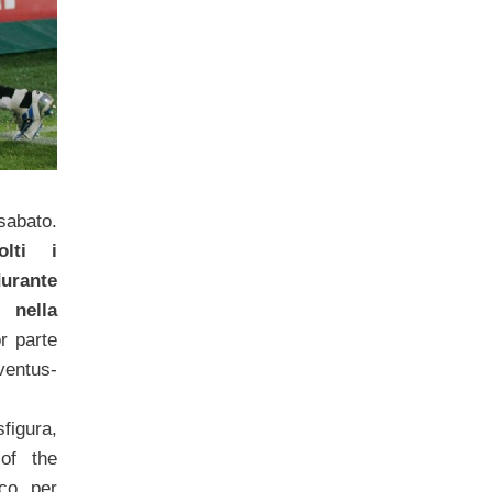
 sabato.
lti i
urante
 nella
r parte
ventus-
figura,
of the
co per