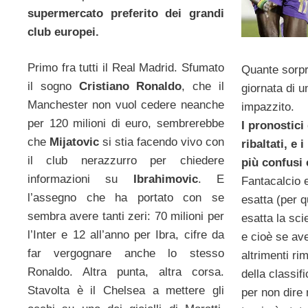
supermercato preferito dei grandi
club europei.
Primo fra tutti il Real Madrid. Sfumato
Quante sorpr
il sogno
Cristiano Ronaldo
, che il
giornata di 
Manchester non vuol cedere neanche
impazzito.
per 120 milioni di euro, sembrerebbe
I pronostici 
che
Mijatovic
si stia facendo vivo con
ribaltati, e 
il club nerazzurro per chiedere
più confusi
informazioni su
Ibrahimovic
. E
Fantacalcio 
l’assegno che ha portato con se
esatta (per 
sembra avere tanti zeri: 70 milioni per
esatta la sci
l’Inter e 12 all’anno per Ibra, cifre da
e cioè se ave
far vergognare anche lo stesso
altrimenti ri
Ronaldo. Altra punta, altra corsa.
della classif
Stavolta è il Chelsea a mettere gli
per non dire 