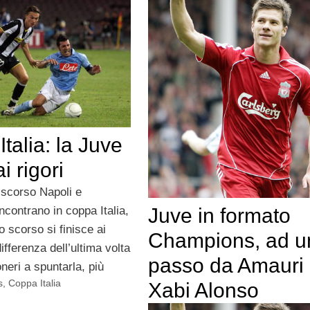
talia: la Juve
i rigori
scorso Napoli e
ncontrano in coppa Italia,
Juve in formato
 scorso si finisce ai
Champions, ad u
differenza dell’ultima volta
passo da Amauri
neri a spuntarla, più
s
,
Coppa Italia
Xabi Alonso