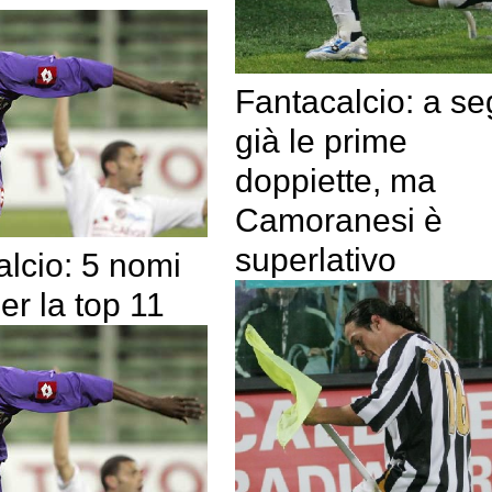
Fantacalcio: a s
già le prime
doppiette, ma
Camoranesi è
superlativo
lcio: 5 nomi
er la top 11