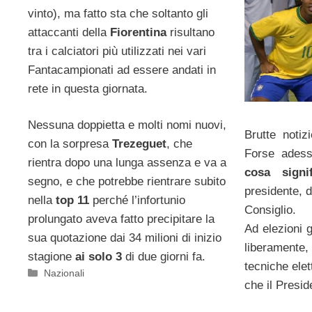
vinto), ma fatto sta che soltanto gli
attaccanti della
Fiorentina
risultano
tra i calciatori più utilizzati nei vari
Fantacampionati ad essere andati in
rete in questa giornata.
Nessuna doppietta e molti nomi nuovi,
Brutte notiz
con la sorpresa
Trezeguet
, che
Forse ade
rientra dopo una lunga assenza e va a
cosa sign
segno, e che potrebbe rientrare subito
presidente, d
nella
top 11
perché l’infortunio
Consiglio.
prolungato aveva fatto precipitare la
Ad elezioni 
sua quotazione dai 34 milioni di inizio
liberamente,
stagione
ai solo 3
di due giorni fa.
tecniche elet
Categorie
Nazionali
che il Presid