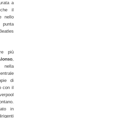
urata a
che il
e nello
 punta
Beatles
re più
lonso
,
ne
nella
ntrale
pie di
 con il
verpool
ntano.
ato in
irigenti