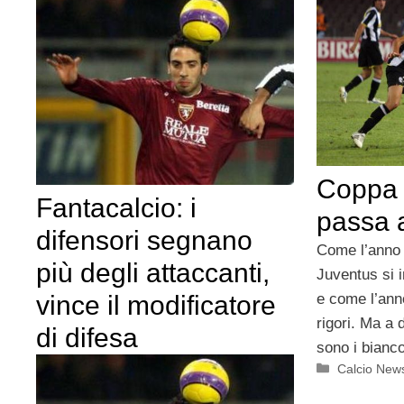
Coppa I
Fantacalcio: i
passa a
difensori segnano
Come l’anno 
più degli attaccanti,
Juventus si i
vince il modificatore
e come l’anno
rigori. Ma a 
di difesa
sono i bianco
Categorie
Calcio New