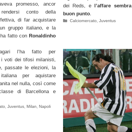
 aveva promesso, ancor
dei Reds, e
l’affare sembr
rendersi conto della
buon punto
.
ffettiva, di far acquistare
Categorie
Calciomercato
,
Juventus
a un gruppo italiano, e la
 ha fatto con
Ronaldinho
agari l’ha fatto per
i voti dei tifosi milanisti,
e, passate le elezioni, la
italiana per aquistare
svanita nel nulla, così come
classe di Barcellona e
ato
,
Juventus
,
Milan
,
Napoli