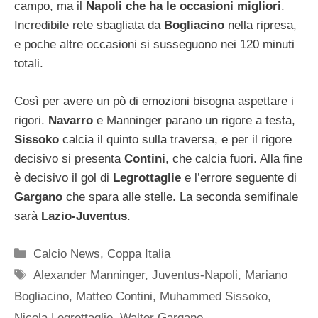
campo, ma il
Napoli che ha le occasioni migliori
.
Incredibile rete sbagliata da
Bogliacino
nella ripresa,
e poche altre occasioni si susseguono nei 120 minuti
totali.
Così per avere un pò di emozioni bisogna aspettare i
rigori.
Navarro
e Manninger parano un rigore a testa,
Sissoko
calcia il quinto sulla traversa, e per il rigore
decisivo si presenta
Contini
, che calcia fuori. Alla fine
è decisivo il gol di
Legrottaglie
e l’errore seguente di
Gargano
che spara alle stelle. La seconda semifinale
sarà
Lazio-Juventus
.
Categorie
Calcio News
,
Coppa Italia
Tag
Alexander Manninger
,
Juventus-Napoli
,
Mariano
Bogliacino
,
Matteo Contini
,
Muhammed Sissoko
,
Nicola Legrottaglie
,
Walter Gargano