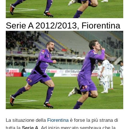
Serie A 2012/2013, Fiorentina
La situazione della
Fiorentina
è forse la più strana di
tutta la
Serie A
. Ad inizio mercato sembrava che la