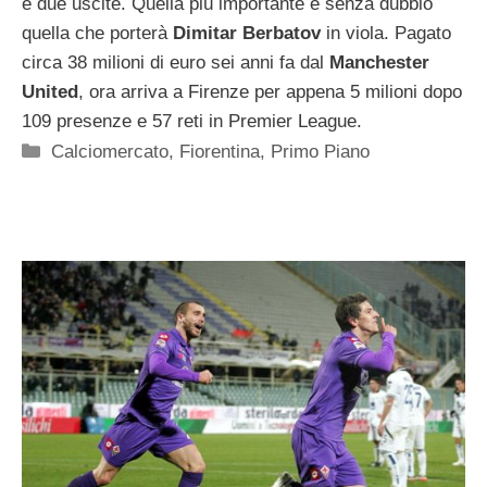
e due uscite. Quella più importante è senza dubbio
quella che porterà
Dimitar Berbatov
in viola. Pagato
circa 38 milioni di euro sei anni fa dal
Manchester
United
, ora arriva a Firenze per appena 5 milioni dopo
109 presenze e 57 reti in Premier League.
Categorie
Calciomercato
,
Fiorentina
,
Primo Piano