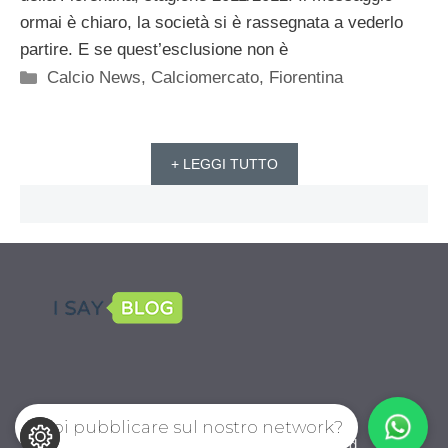
ormai è chiaro, la società si è rassegnata a vederlo
partire. E se quest’esclusione non è
Categorie
Calcio News
,
Calciomercato
,
Fiorentina
+ LEGGI TUTTO
Vuoi pubblicare sul nostro network?
CalcioPro.com © 2026. All right reserverd.