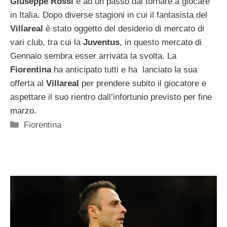
Giuseppe Rossi
è ad un passo dal tornare a giocare
in Italia. Dopo diverse stagioni in cui il fantasista del
Villareal
è stato oggetto del desiderio di mercato di
vari club, tra cui la
Juventus
, in questo mercato di
Gennaio sembra esser arrivata la svolta. La
Fiorentina
ha anticipato tutti e ha lanciato la sua
offerta al
Villareal
per prendere subito il giocatore e
aspettare il suo rientro dall’infortunio previsto per fine
marzo.
Categorie
Fiorentina