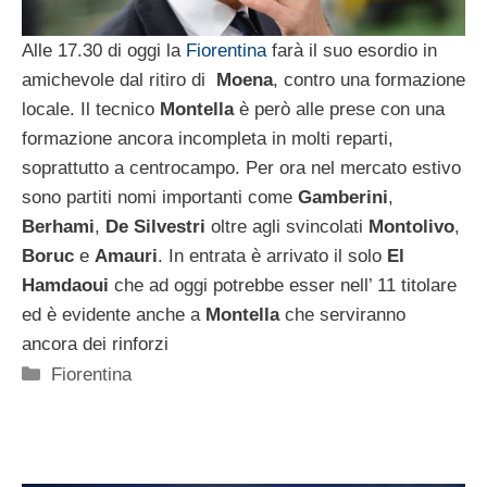
Alle 17.30 di oggi la
Fiorentina
farà il suo esordio in
amichevole dal ritiro di
Moena
, contro una formazione
locale. Il tecnico
Montella
è però alle prese con una
formazione ancora incompleta in molti reparti,
soprattutto a centrocampo. Per ora nel mercato estivo
sono partiti nomi importanti come
Gamberini
,
Berhami
,
De Silvestri
oltre agli svincolati
Montolivo
,
Boruc
e
Amauri
. In entrata è arrivato il solo
El
Hamdaoui
che ad oggi potrebbe esser nell’ 11 titolare
ed è evidente anche a
Montella
che serviranno
ancora dei rinforzi
Categorie
Fiorentina