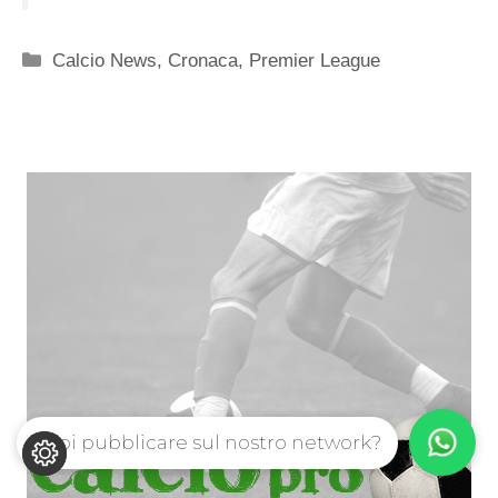
Categorie
Calcio News
,
Cronaca
,
Premier League
Vuoi pubblicare sul nostro network?