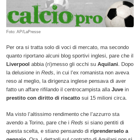
Foto: AP/LaPresse
Per ora si tratta solo di voci di mercato, ma secondo
quanto riportano alcuni blog sportivi inglesi, pare che il
Liverpool
abbia (ri)messo gli occhi su
Aquilani
. Dopo
la delusione in
Reds
, in cui l’ex romanista non aveva
reso al meglio, la dirigenza inglese pensava di aver
fatto un affare rifilando il centrocampista alla
Juve
in
prestito con diritto di riscatto
sui 15 milioni circa.
Ma visto l’altissimo rendimento che l’azzurro sta
avendo a Torino, pare che i
Reds
si siano pentiti di
questa scelta, e stiano pensando di
riprenderselo a
gennaio.
Ora, i dettagli sul contratto di Aquilani non si