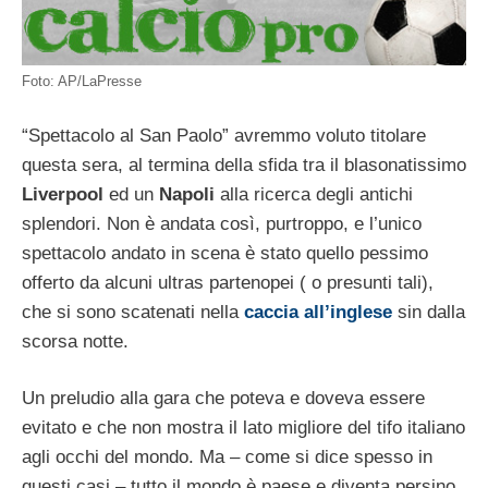
Foto: AP/LaPresse
“Spettacolo al San Paolo” avremmo voluto titolare
questa sera, al termina della sfida tra il blasonatissimo
Liverpool
ed un
Napoli
alla ricerca degli antichi
splendori. Non è andata così, purtroppo, e l’unico
spettacolo andato in scena è stato quello pessimo
offerto da alcuni ultras partenopei ( o presunti tali),
che si sono scatenati nella
caccia all’inglese
sin dalla
scorsa notte.
Un preludio alla gara che poteva e doveva essere
evitato e che non mostra il lato migliore del tifo italiano
agli occhi del mondo. Ma – come si dice spesso in
questi casi – tutto il mondo è paese e diventa persino