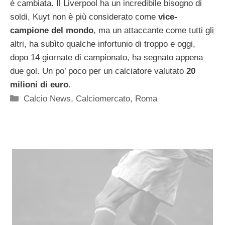
è cambiata. Il Liverpool ha un incredibile bisogno di
soldi, Kuyt non è più considerato come
vice-
campione del mondo
, ma un attaccante come tutti gli
altri, ha subìto qualche infortunio di troppo e oggi,
dopo 14 giornate di campionato, ha segnato appena
due gol. Un po’ poco per un calciatore valutato
20
milioni di euro
.
Categorie
Calcio News
,
Calciomercato
,
Roma