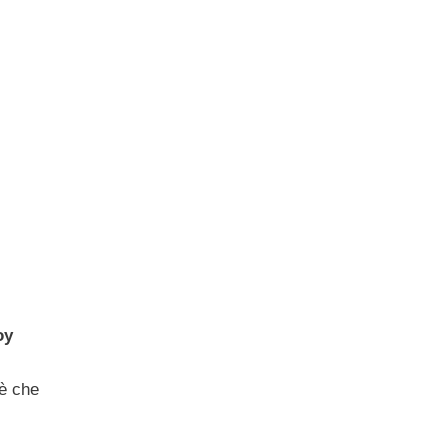
oy
’è che