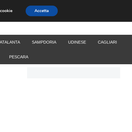
 cookie
Accetta
S
CALCIOMERCATO
ALLENATORI
ATALANTA
SAMPDORIA
UDINESE
CAGLIARI
PESCARA