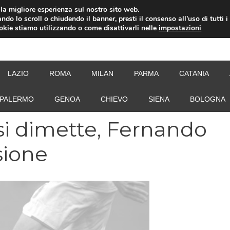
i la migliore esperienza sul nostro sito web.
ndo lo scroll o chiudendo il banner, presti il consenso all’uso di tutti i
ookie stiamo utilizzando o come disattivarli nelle
impostazioni
NEW
LAZIO
ROMA
MILAN
PARMA
CATANIA
PALERMO
GENOA
CHIEVO
SIENA
BOLOGNA
si dimette, Fernando
sione