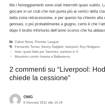
Ma i festeggiamenti sono stati interrotti quasi subito. 
giocare in un club che non punta più ai vertici della cla
dalla zona retrocessione, e per questo ha chiesto alla
gennaio, o più probabilmente a giugno, certo è che l’a
dopo il brutto infortunio dell’anno scorso che ha abbas
Categorie
Calcio News
,
Premier League
Tag
Fernando Torres
,
Kenny Dalglish
,
liverpool
,
Roy Hodgson
Inter, quasi fatta per Sanchez, partono in 4
Mourinho contro Iniesta e Ballesteros
2 commenti su “Liverpool: Hod
chiede la cessione”
OMG
8 Gennaio 2011 alle 14:19