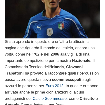
Si sta aprendo in queste ore un’altra bruttissima
pagina che riguarda il mondo del calcio, ancora una
volta, come nell’ ‘
82 e nel 2006
alla vigilia di una
importante competizione per la nostra
Nazionale
. Il
Commissario Tecnico dell
‘Irlanda
,
Giovanni
Trapattoni
ha provato a raccontare quali ripercussioni
possa avere questa nuova
scommessopoli
sugli
azzurri in partenza per
Euro 2012.
In queste ore sono
arrivate anche le prime dichiarazioni di alcuni
protagonisti del
Calcio Scommesse
, come
Criscito
e
Antonio
Conte
, indagati per frode.