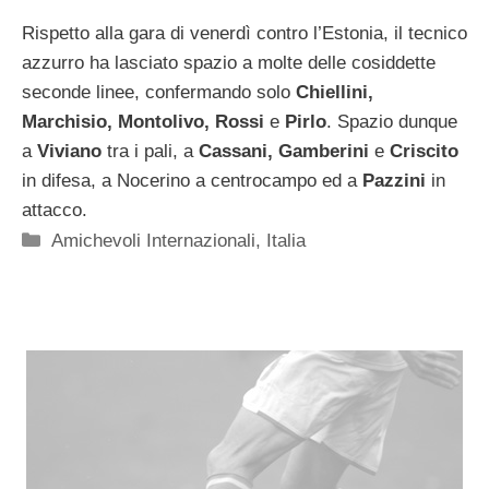
Rispetto alla gara di venerdì contro l’Estonia, il tecnico
azzurro ha lasciato spazio a molte delle cosiddette
seconde linee, confermando solo
Chiellini,
Marchisio, Montolivo, Rossi
e
Pirlo
. Spazio dunque
a
Viviano
tra i pali, a
Cassani, Gamberini
e
Criscito
in difesa, a Nocerino a centrocampo ed a
Pazzini
in
attacco.
Categorie
Amichevoli Internazionali
,
Italia