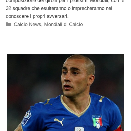
composizione dei gironi per i prossimi Mondiali, con le
32 squadre che esulteranno o imprecheranno nel
conoscere i propri avversari.
Categorie
Calcio News
,
Mondiali di Calcio