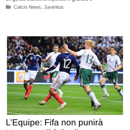
Categorie
Calcio News
,
Juventus
L’Equipe: Fifa non punirà