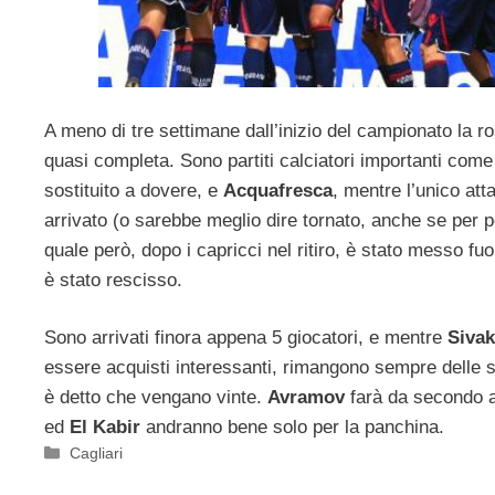
A meno di tre settimane dall’inizio del campionato la ro
quasi completa. Sono partiti calciatori importanti com
sostituito a dovere, e
Acquafresca
, mentre l’unico att
arrivato (o sarebbe meglio dire tornato, anche se per 
quale però, dopo i capricci nel ritiro, è stato messo fuo
è stato rescisso.
Sono arrivati finora appena 5 giocatori, e mentre
Siva
essere acquisti interessanti, rimangono sempre dell
è detto che vengano vinte.
Avramov
farà da secondo 
ed
El Kabir
andranno bene solo per la panchina.
Categorie
Cagliari