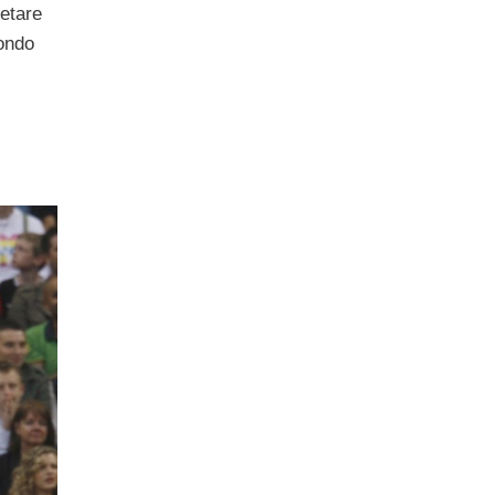
letare
mondo