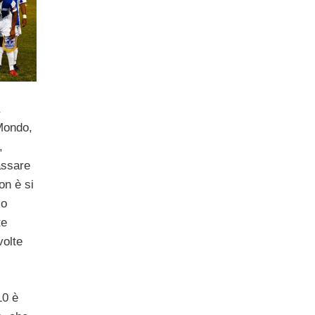
Mondo,
,
assare
n è si
co
te
volte
10 è