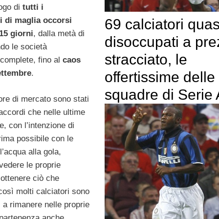
logo di
tutti i
 di maglia occorsi
69 calciatori quas
 15 giorni
, dalla metà di
disoccupati a pr
do le società
stracciato, le
omplete, fino al
caos
ettembre
.
offertissime delle
squadre di Serie 
ore di mercato sono stati
accordi che nelle ultime
, con l’intenzione di
prima possibile con le
’acqua alla gola,
ivedere le proprie
 ottenere ciò che
osì molti calciatori sono
ti a rimanere nelle proprie
ppartenenza anche