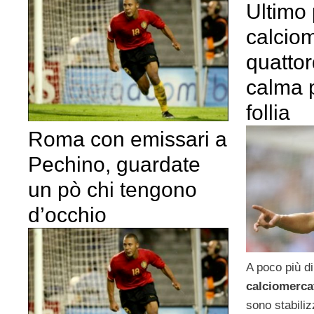
Ultimo 
calcio
quattor
calma p
follia
Roma con emissari a
Pechino, guardate
un pò chi tengono
d’occhio
A poco più di
calciomerca
sono stabili