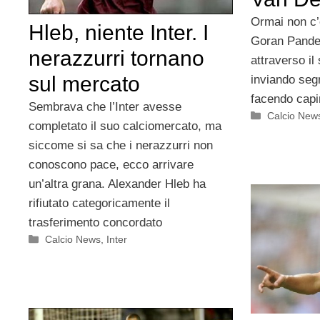
Ormai non c’è
Hleb, niente Inter. I
Goran Pande
nerazzurri tornano
attraverso il
sul mercato
inviando segn
facendo capi
Sembrava che l’Inter avesse
Categorie
Calcio New
completato il suo calciomercato, ma
siccome si sa che i nerazzurri non
conoscono pace, ecco arrivare
un’altra grana. Alexander Hleb ha
rifiutato categoricamente il
trasferimento concordato
Categorie
Calcio News
,
Inter