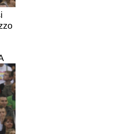
i
ezzo
A