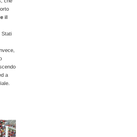
s, che
orto
e il
 Stati
invece,
o
uscendo
d a
iale.