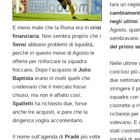
fare un riepi
cambiamenti
negli ultimi
E meno male che la Roma era in
crisi
Agosto, quan
finanziaria
. Non sembra proprio che i
sembravano c
Sensi
abbiano problemi di liquidità,
del primo s
perchè in questo mese di Agosto le
offerte per rinforzare la squadra
Nelle ultime 
fioccano. Dopo l’acquisto di
Julio
conclusi più 
Baptista
erano in molti quelli che
due settimane
credevano che il mercato fosse
stringere il 
chiuso, ma non è affatto così.
squadre con l
Spalletti
ha richiesto due, forse
costrette a r
anche tre acquisti, e pare che la
richieste per
dirigenza voglia accontentarlo.
volevano. E c
stati costret
Il nome sull’agenda di
Pradè
più volte
società di a