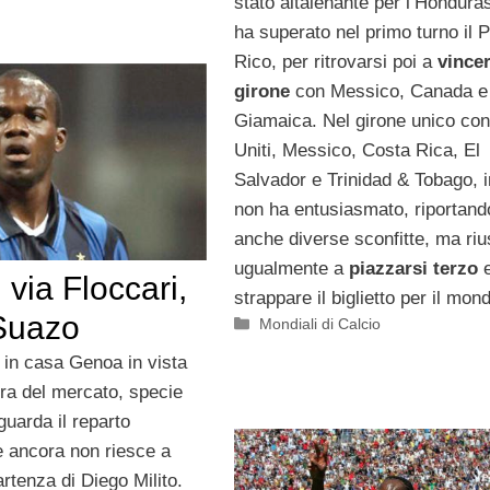
stato altalenante per l’Hondura
ha superato nel primo turno il P
Rico, per ritrovarsi poi a
vincer
girone
con Messico, Canada e
Giamaica. Nel girone unico con
Uniti, Messico, Costa Rica, El
Salvador e Trinidad & Tobago, 
non ha entusiasmato, riportand
anche diverse sconfitte, ma ri
ugualmente a
piazzarsi terzo
e
via Floccari,
strappare il biglietto per il mond
 Suazo
Categorie
Mondiali di Calcio
 in casa Genoa in vista
ura del mercato, specie
guarda il reparto
 ancora non riesce a
rtenza di Diego Milito.