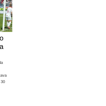
o
 a
da
i
rava
 30