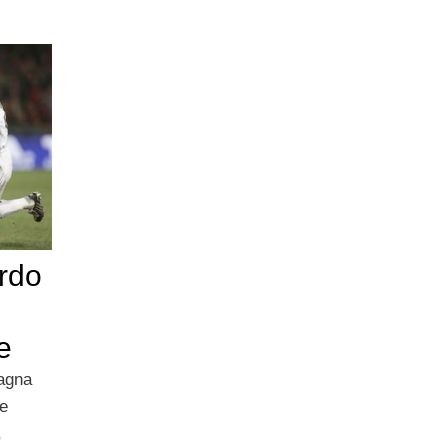
ordo
e
pagna
ne
,