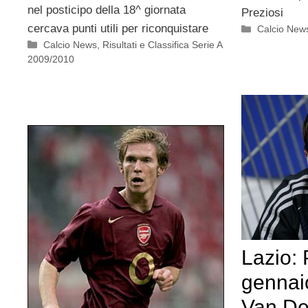
nel posticipo della 18^ giornata
Preziosi
cercava punti utili per riconquistare
Categorie
Calcio New
Categorie
Calcio News
,
Risultati e Classifica Serie A
2009/2010
Lazio:
gennaio
Van De