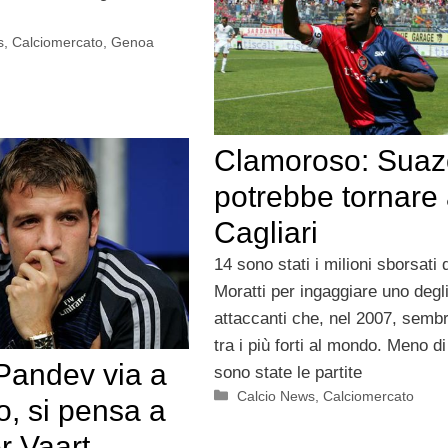
s
,
Calciomercato
,
Genoa
Clamoroso: Suaz
potrebbe tornare
Cagliari
14 sono stati i milioni sborsati 
Moratti per ingaggiare uno degl
attaccanti che, nel 2007, semb
tra i più forti al mondo. Meno di
 Pandev via a
sono state le partite
Categorie
Calcio News
,
Calciomercato
, si pensa a
r Vaart