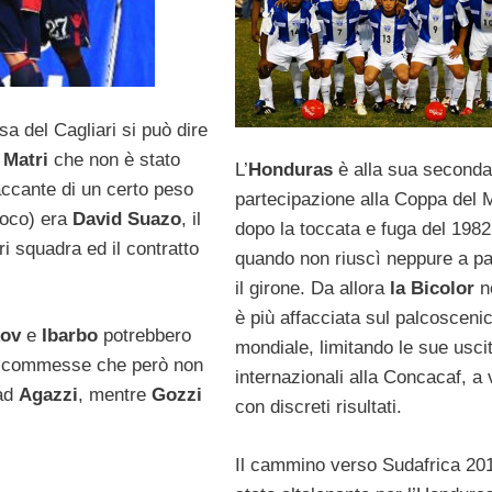
sa del Cagliari si può dire
e
Matri
che non è stato
L’
Honduras
è alla sua seconda
accante di un certo peso
partecipazione alla Coppa del 
poco) era
David Suazo
, il
dopo la toccata e fuga del 1982
ri squadra ed il contratto
quando non riuscì neppure a p
il girone. Da allora
la Bicolor
no
è più affacciata sul palcosceni
kov
e
Ibarbo
potrebbero
mondiale, limitando le sue usci
e scommesse che però non
internazionali alla Concacaf, a 
ad
Agazzi
, mentre
Gozzi
con discreti risultati.
Il cammino verso Sudafrica 20