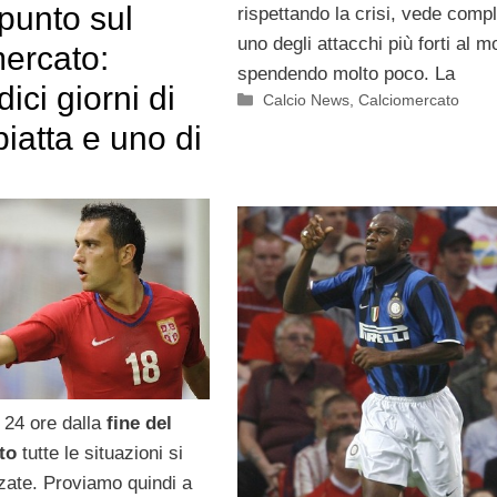
punto sul
rispettando la crisi, vede comp
uno degli attacchi più forti al 
mercato:
spendendo molto poco. La
dici giorni di
Categorie
Calcio News
,
Calciomercato
iatta e uno di
 24 ore dalla
fine del
to
tutte le situazioni si
zzate. Proviamo quindi a