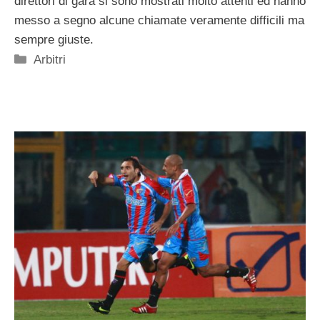
direttori di gara si sono mostrati molto attenti ed hanno
messo a segno alcune chiamate veramente difficili ma
sempre giuste.
Categorie
Arbitri