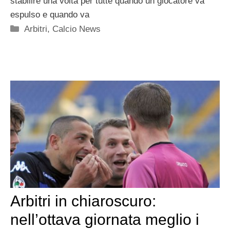
stabilire una volta per tutte quando un giocatore va
espulso e quando va
Categorie
Arbitri
,
Calcio News
Arbitri in chiaroscuro:
nell’ottava giornata meglio i