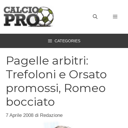
Vai
al
MEN
contenuto
CATEGORIES
Pagelle arbitri:
Trefoloni e Orsato
promossi, Romeo
bocciato
7 Aprile 2008
di
Redazione