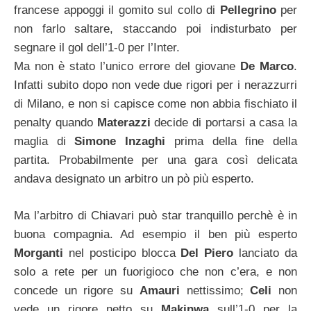
francese appoggi il gomito sul collo di
Pellegrino
per
non farlo saltare, staccando poi indisturbato per
segnare il gol dell’1-0 per l’Inter.
Ma non è stato l’unico errore del giovane
De Marco
.
Infatti subito dopo non vede due rigori per i nerazzurri
di Milano, e non si capisce come non abbia fischiato il
penalty quando
Materazzi
decide di portarsi a casa la
maglia di
Simone Inzaghi
prima della fine della
partita. Probabilmente per una gara così delicata
andava designato un arbitro un pò più esperto.
Ma l’arbitro di Chiavari può star tranquillo perchè è in
buona compagnia. Ad esempio il ben più esperto
Morganti
nel posticipo blocca
Del Piero
lanciato da
solo a rete per un fuorigioco che non c’era, e non
concede un rigore su
Amauri
nettissimo;
Celi
non
vede un rigore netto su
Makinwa
sull’1-0 per la