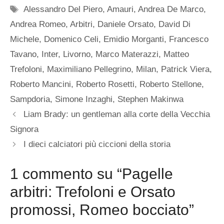
Tag
Alessandro Del Piero
,
Amauri
,
Andrea De Marco
,
Andrea Romeo
,
Arbitri
,
Daniele Orsato
,
David Di
Michele
,
Domenico Celi
,
Emidio Morganti
,
Francesco
Tavano
,
Inter
,
Livorno
,
Marco Materazzi
,
Matteo
Trefoloni
,
Maximiliano Pellegrino
,
Milan
,
Patrick Viera
,
Roberto Mancini
,
Roberto Rosetti
,
Roberto Stellone
,
Sampdoria
,
Simone Inzaghi
,
Stephen Makinwa
Liam Brady: un gentleman alla corte della Vecchia
Signora
I dieci calciatori più ciccioni della storia
1 commento su “Pagelle
arbitri: Trefoloni e Orsato
promossi, Romeo bocciato”