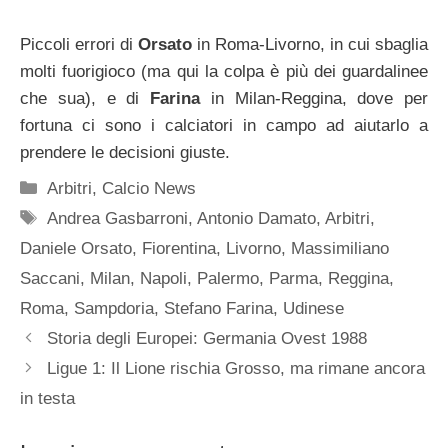
Piccoli errori di
Orsato
in Roma-Livorno, in cui sbaglia
molti fuorigioco (ma qui la colpa è più dei guardalinee
che sua), e di
Farina
in Milan-Reggina, dove per
fortuna ci sono i calciatori in campo ad aiutarlo a
prendere le decisioni giuste.
Categorie
Arbitri
,
Calcio News
Tag
Andrea Gasbarroni
,
Antonio Damato
,
Arbitri
,
Daniele Orsato
,
Fiorentina
,
Livorno
,
Massimiliano
Saccani
,
Milan
,
Napoli
,
Palermo
,
Parma
,
Reggina
,
Roma
,
Sampdoria
,
Stefano Farina
,
Udinese
Storia degli Europei: Germania Ovest 1988
Ligue 1: Il Lione rischia Grosso, ma rimane ancora
in testa