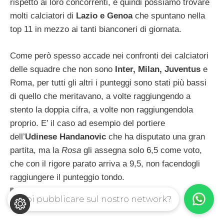
rispetto ai loro concorrenti, e quindi possiamo trovare
molti calciatori di
Lazio e Genoa
che spuntano nella
top 11 in mezzo ai tanti bianconeri di giornata.
Come però spesso accade nei confronti dei calciatori
delle squadre che non sono
Inter, Milan, Juventus
e
Roma, per tutti gli altri i punteggi sono stati più bassi
di quello che meritavano, a volte raggiungendo a
stento la doppia cifra, a volte non raggiungendola
proprio. E’ il caso ad esempio del portiere
dell’
Udinese Handanovic
che ha disputato una gran
partita, ma la
Rosa
gli assegna solo 6,5 come voto,
che con il rigore parato arriva a 9,5, non facendogli
raggiungere il punteggio tondo.
Categorie
Nazionali
,
Top 11
Vuoi pubblicare sul nostro network?