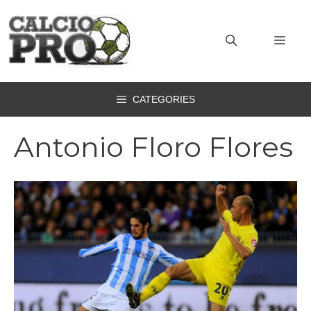
Vai
al
MEN
contenuto
CATEGORIES
Antonio Floro Flores