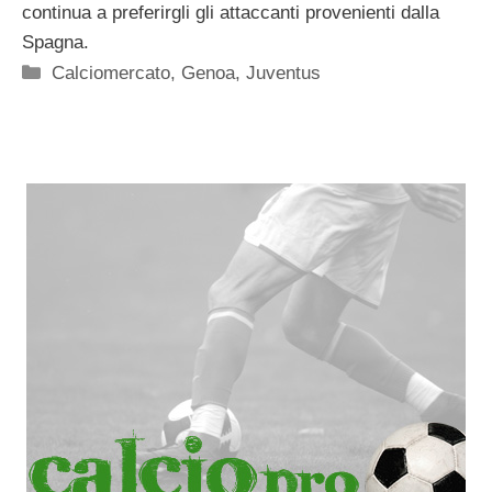
continua a preferirgli gli attaccanti provenienti dalla
Spagna.
Categorie
Calciomercato
,
Genoa
,
Juventus