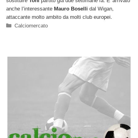
sostituire
Toni
partito già due settimane fa. E’ arrivato
anche l’interessante
Mauro Boselli
dal Wigan,
attaccante molto ambito da molti club europei.
Categorie
Calciomercato