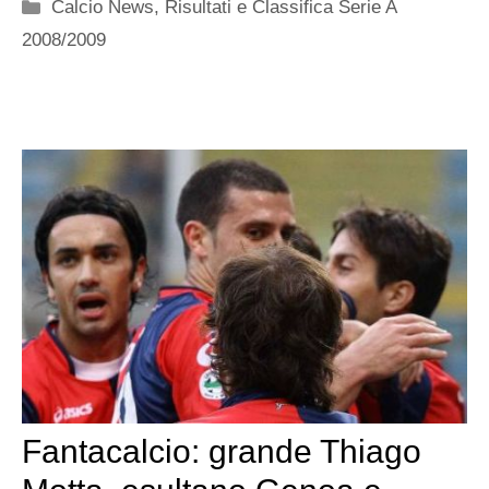
Categorie
Calcio News
,
Risultati e Classifica Serie A
2008/2009
Fantacalcio: grande Thiago