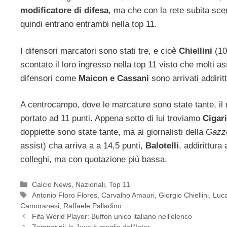
modificatore di difesa
, ma che con la rete subita sc
quindi entrano entrambi nella top 11.
I difensori marcatori sono stati tre, e cioè
Chiellini
(10
scontato il loro ingresso nella top 11 visto che molti as
difensori come
Maicon e Cassani
sono arrivati addiritt
A centrocampo, dove le marcature sono state tante, il 
portato ad 11 punti. Appena sotto di lui troviamo
Cigari
doppiette sono state tante, ma ai giornalisti della
Gazz
assist) cha arriva a a 14,5 punti,
Balotelli
, addirittura
colleghi, ma con quotazione più bassa.
Categorie
Calcio News
,
Nazionali
,
Top 11
Tag
Antonio Floro Flores
,
Carvalho Amauri
,
Giorgio Chiellini
,
Luca
Camoranesi
,
Raffaele Palladino
Fifa World Player: Buffon unico italiano nell’elenco
Zamparini: la Juve è meglio dell’Inter