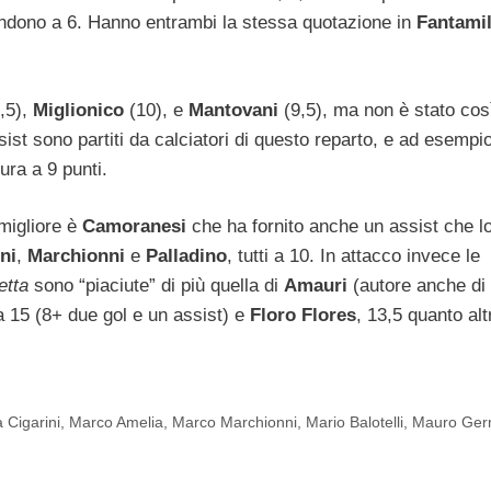
endono a 6. Hanno entrambi la stessa quotazione in
Fantamil
,5),
Miglionico
(10), e
Mantovani
(9,5), ma non è stato cos
sist sono partiti da calciatori di questo reparto, e ad esempi
ura a 9 punti.
migliore è
Camoranesi
che ha fornito anche un assist che l
ni
,
Marchionni
e
Palladino
, tutti a 10. In attacco invece le
etta
sono “piaciute” di più quella di
Amauri
(autore anche di
 a 15 (8+ due gol e un assist) e
Floro Flores
, 13,5 quanto alt
 Cigarini
,
Marco Amelia
,
Marco Marchionni
,
Mario Balotelli
,
Mauro Ge