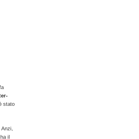
fa
ter-
è stato
 Anzi,
ha il