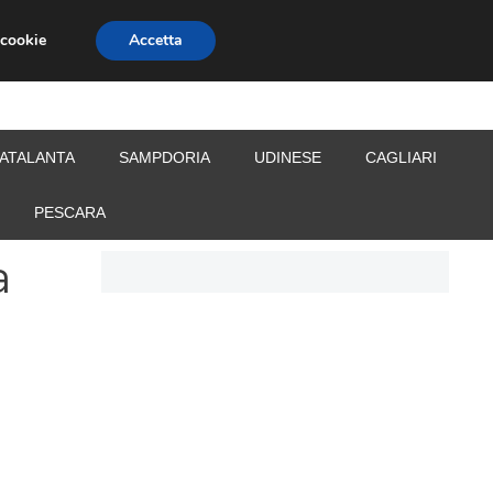
 cookie
Accetta
S
CALCIOMERCATO
ALLENATORI
ATALANTA
SAMPDORIA
UDINESE
CAGLIARI
PESCARA
a