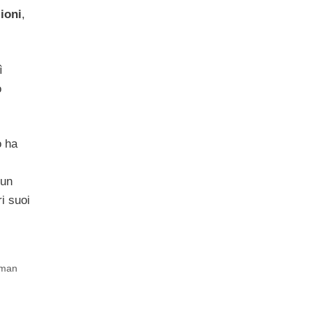
ioni
,
ì
o
o ha
 un
ri suoi
rman