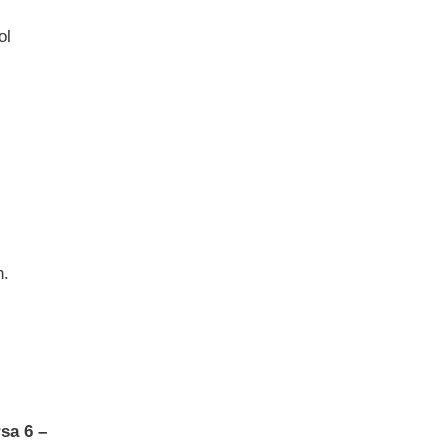
ol
n.
rsa 6 –