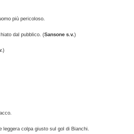
’uomo più pericoloso.
hiato dal pubblico. (
Sansone s.v.
)
v.
)
tacco.
 leggera colpa giusto sul gol di Bianchi.