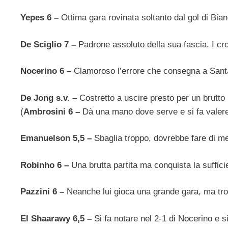
Yepes 6 –
Ottima gara rovinata soltanto dal gol di Bian
De Sciglio 7 –
Padrone assoluto della sua fascia. I cr
Nocerino 6 –
Clamoroso l’errore che consegna a Santan
De Jong s.v. –
Costretto a uscire presto per un brutto i
(
Ambrosini 6 –
Dà una mano dove serve e si fa valere
Emanuelson 5,5 –
Sbaglia troppo, dovrebbe fare di me
Robinho 6 –
Una brutta partita ma conquista la suffici
Pazzini 6 –
Neanche lui gioca una grande gara, ma trova
El Shaarawy 6,5 –
Si fa notare nel 2-1 di Nocerino e 