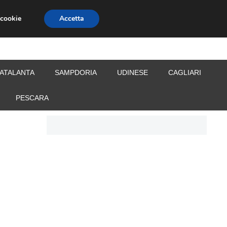
 cookie
Accetta
S
CALCIOMERCATO
ALLENATORI
ATALANTA
SAMPDORIA
UDINESE
CAGLIARI
PESCARA