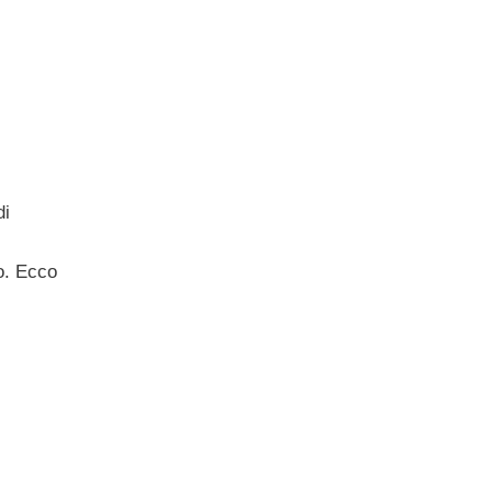
di
ro. Ecco