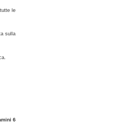
utte le
ta sulla
ca.
amini 6