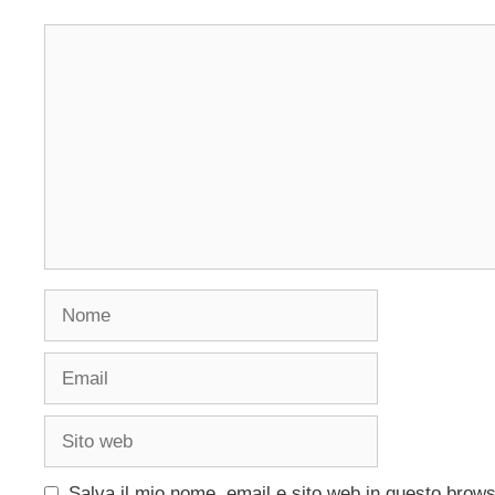
Commento
Nome
Email
Sito
web
Salva il mio nome, email e sito web in questo brow