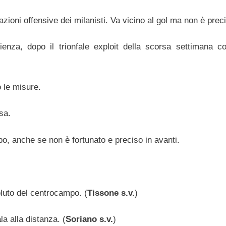
zioni offensive dei milanisti. Va vicino al gol ma non è prec
nza, dopo il trionfale exploit della scorsa settimana co
 le misure.
sa.
o, anche se non è fortunato e preciso in avanti.
luto del centrocampo. (
Tissone s.v.
)
a alla distanza. (
Soriano s.v.
)