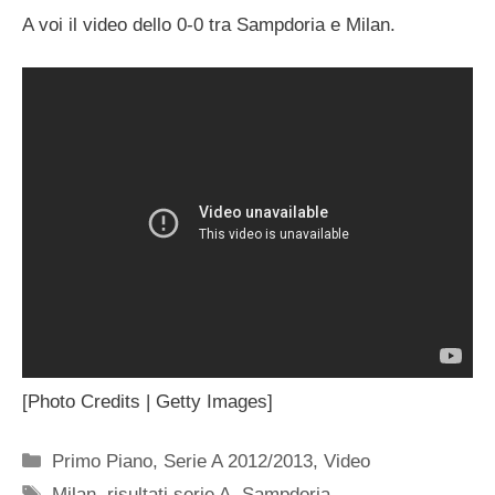
A voi il video dello 0-0 tra Sampdoria e Milan.
[Photo Credits | Getty Images]
Categorie
Primo Piano
,
Serie A 2012/2013
,
Video
Tag
Milan
,
risultati serie A
,
Sampdoria