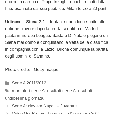
ritorno in campo di Pippo Inzaghi a pochi minuti dalla
fine, osannato dal suo pubblico. Milan terzo a 20 punti.
Udinese – Siena 2-1:
i friulani rispondono subito alle
critiche piovute dopo la brutta sconfitta di Madrid
patita in Europa League. Basta e Di Natale piegano un
Siena mai domo e conquistano la vetta della classifica
in compagnia con la Lazio. Buona comunque la partita
degli uomini di Sannino.
Photo credits | GettyImages
Categorie
Serie A 2011/2012
Tag
marcatori serie A
,
risultati serie A
,
risultati
undicesima giornata
Serie A: rinviata Napoli – Juventus
Video Gol Premier League – 5 Novembre 2011