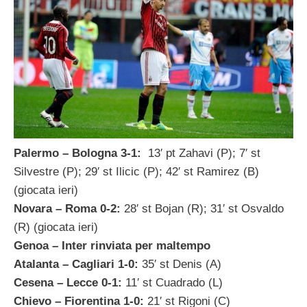
Palermo – Bologna 3-1:
13′ pt Zahavi (P); 7′ st
Silvestre (P); 29′ st Ilicic (P); 42′ st Ramirez (B)
(giocata ieri)
Novara – Roma 0-2:
28′ st Bojan (R); 31′ st Osvaldo
(R) (giocata ieri)
Genoa – Inter rinviata per maltempo
Atalanta – Cagliari 1-0:
35′ st Denis (A)
Cesena – Lecce 0-1:
11′ st Cuadrado (L)
Chievo – Fiorentina 1-0:
21′ st Rigoni (C)