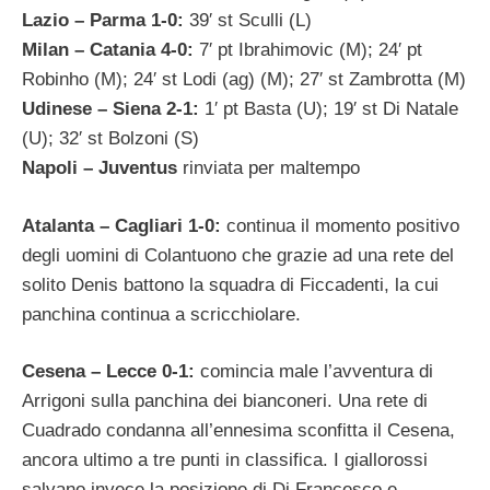
Lazio – Parma 1-0:
39′ st Sculli (L)
Milan – Catania 4-0:
7′ pt Ibrahimovic (M); 24′ pt
Robinho (M); 24′ st Lodi (ag) (M); 27′ st Zambrotta (M)
Udinese – Siena 2-1:
1′ pt Basta (U); 19′ st Di Natale
(U); 32′ st Bolzoni (S)
Napoli – Juventus
rinviata per maltempo
Atalanta – Cagliari 1-0:
continua il momento positivo
degli uomini di Colantuono che grazie ad una rete del
solito Denis battono la squadra di Ficcadenti, la cui
panchina continua a scricchiolare.
Cesena – Lecce 0-1:
comincia male l’avventura di
Arrigoni sulla panchina dei bianconeri. Una rete di
Cuadrado condanna all’ennesima sconfitta il Cesena,
ancora ultimo a tre punti in classifica. I giallorossi
salvano invece la posizione di Di Francesco e