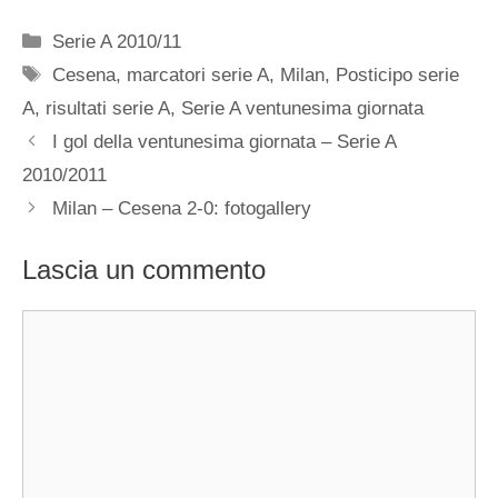
Categorie
Serie A 2010/11
Tag
Cesena
,
marcatori serie A
,
Milan
,
Posticipo serie
A
,
risultati serie A
,
Serie A ventunesima giornata
I gol della ventunesima giornata – Serie A
2010/2011
Milan – Cesena 2-0: fotogallery
Lascia un commento
Commento