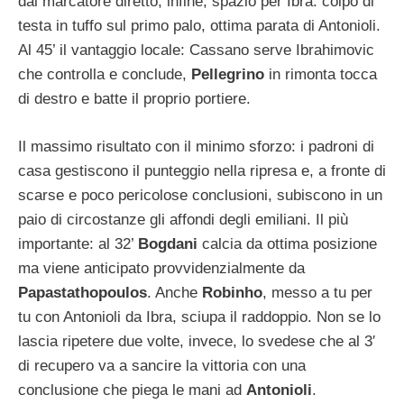
dal marcatore diretto; infine, spazio per Ibra: colpo di
testa in tuffo sul primo palo, ottima parata di Antonioli.
Al 45’ il vantaggio locale: Cassano serve Ibrahimovic
che controlla e conclude,
Pellegrino
in rimonta tocca
di destro e batte il proprio portiere.
Il massimo risultato con il minimo sforzo: i padroni di
casa gestiscono il punteggio nella ripresa e, a fronte di
scarse e poco pericolose conclusioni, subiscono in un
paio di circostanze gli affondi degli emiliani. Il più
importante: al 32’
Bogdani
calcia da ottima posizione
ma viene anticipato provvidenzialmente da
Papastathopoulos
. Anche
Robinho
, messo a tu per
tu con Antonioli da Ibra, sciupa il raddoppio. Non se lo
lascia ripetere due volte, invece, lo svedese che al 3′
di recupero va a sancire la vittoria con una
conclusione che piega le mani ad
Antonioli
.