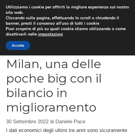
Vai
Utilizziamo i cookie per offrirti la migliore esperienza sul nostro
al
sito web.
MEN
Cliccando sulla pagina, effettuando lo scroll o chiudendo il
contenuto
banner, presti il consenso all’uso di tutti i cookie
Puoi scoprire di più su quali cookie stiamo utilizzando o come
disattivarli nelle
impostazioni
CATEGORIES
Accetta
Milan, una delle
poche big con il
bilancio in
miglioramento
30 Settembre 2022
di
Daniele Pace
I dati economici degli ultimi tre anni sono sicuramente