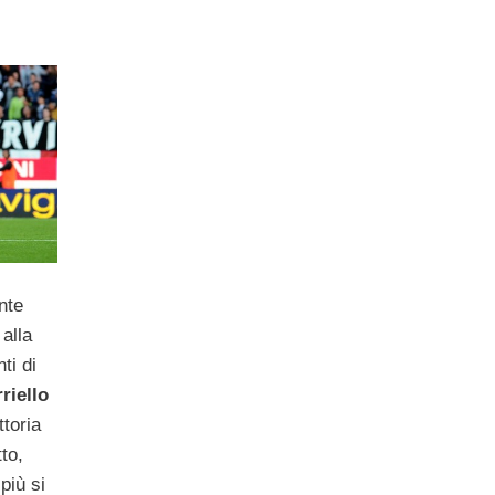
nte
alla
ti di
riello
ttoria
to,
più si