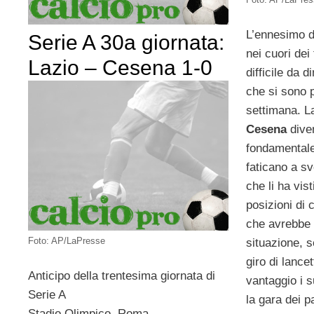
L’ennesimo d
Serie A 30a giornata:
nei cuori dei
Lazio – Cesena 1-0
difficile da 
che si sono p
settimana. La
Cesena
dive
fondamentale
faticano a sv
che li ha vis
posizioni di 
che avrebbe p
Foto: AP/LaPresse
situazione, 
giro di lance
Anticipo della trentesima giornata di
vantaggio i 
Serie A
la gara dei p
Stadio Olimpico, Roma