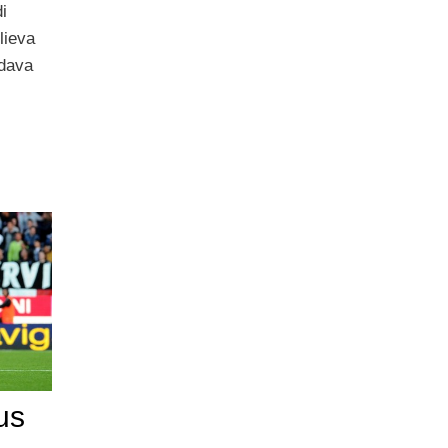
i
lieva
ddava
us