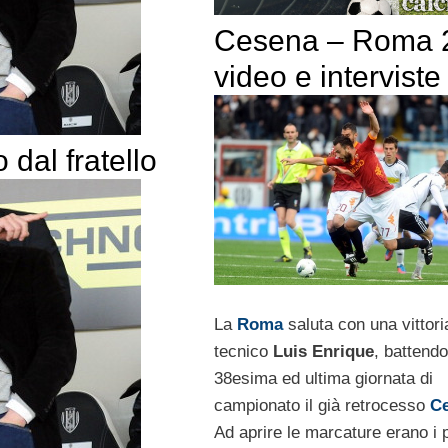
Cesena – Roma 2
video e interviste
dal fratello
La
Roma
saluta con una vittoria
tecnico
Luis Enrique
, battendo
38esima ed ultima giornata di
campionato il già retrocesso
C
Ad aprire le marcature erano i 