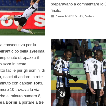
preparavano a commentare lo 
finale.
Categorie
Serie A 2011/2012
,
Video
ia consecutiva per la
ell’anticipo della 19esima
ampionato strapazza il
piazza in sesta
tto facile per gli uomini di
e
, caaci di andare in rete
 minuto con capitan
Totti.
mero 10 trovava la via
nche al minuto numero 8,
 era
Borini
a portare a tre