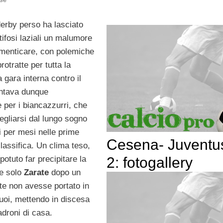
erby perso ha lasciato
 tifosi laziali un malumore
dimenticare, con polemiche
rotratte per tutta la
 gara interna contro il
ntava dunque
 per i biancazzurri, che
egliarsi dal lungo sogno
ti per mesi nelle prime
Cesena- Juventu
classifica. Un clima teso,
otuto far precipitare la
2: fotogallery
se solo
Zarate
dopo un
tte non avesse portato in
suoi, mettendo in discesa
adroni di casa.