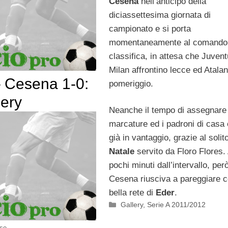
Cesena
nell’anticipo della
diciassettesima giornata di
campionato e si porta
momentaneamente al comando 
classifica, in attesa che Juven
Milan affrontino lecce ed Atalan
– Cesena 1-0:
pomeriggio.
lery
Neanche il tempo di assegnare 
marcature ed i padroni di casa
già in vantaggio, grazie al solit
Natale
servito da Floro Flores.
pochi minuti dall’intervallo, però,
Cesena riusciva a pareggiare 
bella rete di
Eder
.
Categorie
Gallery
,
Serie A 2011/2012
sse