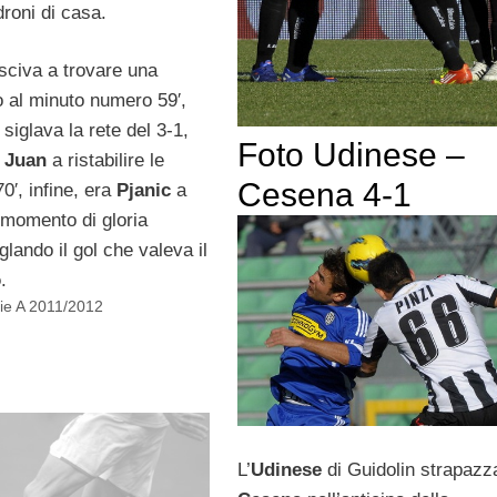
droni di casa.
usciva a trovare una
o al minuto numero 59′,
siglava la rete del 3-1,
Foto Udinese –
a
Juan
a ristabilire le
Cesena 4-1
70′, infine, era
Pjanic
a
n momento di gloria
glando il gol che valeva il
o
.
ie A 2011/2012
L’
Udinese
di Guidolin strapazza