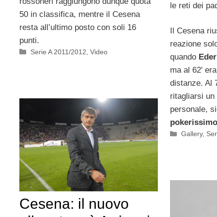
rossoneri raggiungono dunque quota
le reti dei pa
50 in classifica, mentre il Cesena
resta all’ultimo posto con soli 16
Il Cesena ri
punti.
reazione sol
Categorie
Serie A 2011/2012
,
Video
quando
Eder
ma al 62′ er
distanze. Al 
ritagliarsi u
personale, si
pokerissim
Categorie
Gallery
,
Ser
Cesena: il nuovo