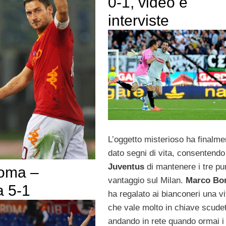
0-1, video e
interviste
L’oggetto misterioso ha finalme
dato segni di vita, consentendo 
Juventus
di mantenere i tre pun
oma –
vantaggio sul Milan.
Marco Bor
 5-1
ha regalato ai bianconeri una vi
che vale molto in chiave scudet
andando in rete quando ormai i 