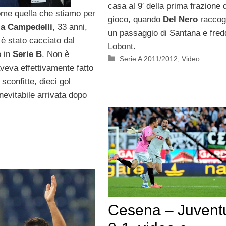
casa al 9′ della prima frazione d
come quella che stiamo per
gioco, quando
Del Nero
raccog
la Campedelli
, 33 anni,
un passaggio di Santana e fre
è stato cacciato dal
Lobont.
o in
Serie B
. Non è
Categorie
Serie A 2011/2012
,
Video
veva effettivamente fatto
 sconfitte, dieci gol
nevitabile arrivata dopo
Cesena – Juvent