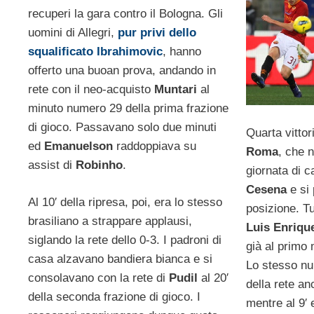
recuperi la gara contro il Bologna. Gli
uomini di Allegri,
pur privi dello
squalificato Ibrahimovic
, hanno
offerto una buoan prova, andando in
rete con il neo-acquisto
Muntari
al
minuto numero 29 della prima frazione
di gioco. Passavano solo due minuti
Quarta vittor
ed
Emanuelson
raddoppiava su
Roma
, che n
assist di
Robinho
.
giornata di c
Cesena
e si 
Al 10′ della ripresa, poi, era lo stesso
posizione. Tu
brasiliano a strappare applausi,
Luis Enriqu
siglando la rete dello 0-3. I padroni di
già al primo
casa alzavano bandiera bianca e si
Lo stesso nu
consolavano con la rete di
Pudil
al 20′
della rete a
della seconda frazione di gioco. I
mentre al 9′