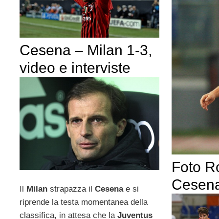
Cesena – Milan 1-3,
video e interviste
Foto R
Cesena
Il
Milan
strapazza il
Cesena
e si
riprende la testa momentanea della
classifica, in attesa che la
Juventus