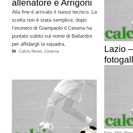
allenatore è Arrigoni
Alla fine è arrivato il nuovo tecnico. La
scelta non è stata semplice, dopo
l’esonero di Giampaolo il Cesena ha
puntato subito sul nome di Ballardini
per affidargli la squadra.
Lazio 
Categorie
Calcio News
,
Cesena
fotogal
Foto: AP/LaPre