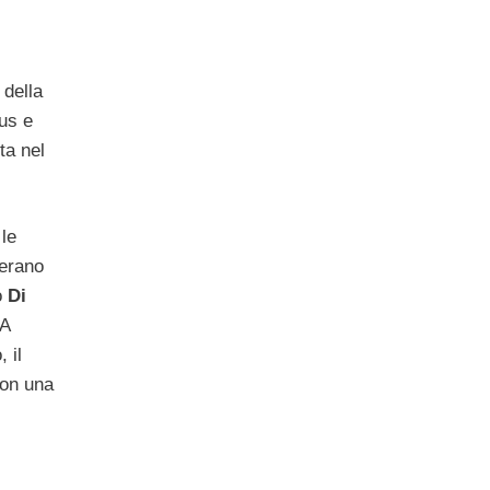
della
tus e
ta nel
le
 erano
o
Di
 A
 il
con una