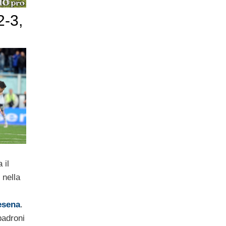
-3,
 il
 nella
esena
.
padroni