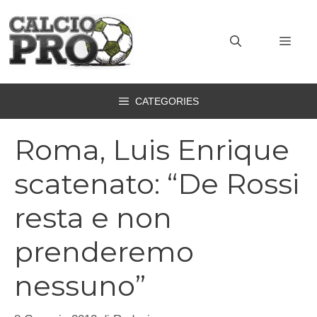
Vai
al
MEN
contenuto
CATEGORIES
Roma, Luis Enrique
scatenato: “De Rossi
resta e non
prenderemo
nessuno”