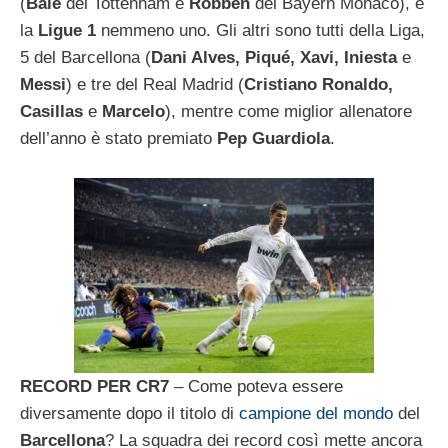
(
Bale
del Tottenham e
Robben
del Bayern Monaco), e
la
Ligue 1
nemmeno uno. Gli altri sono tutti della Liga,
5 del Barcellona (
Dani Alves, Piqué, Xavi, Iniesta
e
Messi
) e tre del Real Madrid (
Cristiano Ronaldo,
Casillas
e
Marcelo
), mentre come miglior allenatore
dell’anno è stato premiato
Pep Guardiola
.
RECORD PER CR7
– Come poteva essere
diversamente dopo il titolo di
campione del mondo
del
Barcellona
? La squadra dei record così mette ancora