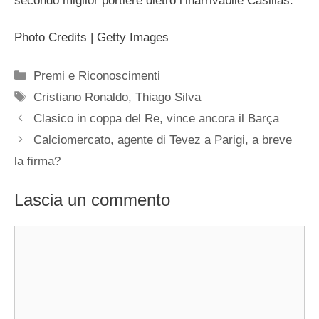
secondo miglior portiere dietro l’inarrivabile Casillas.
Photo Credits | Getty Images
Categorie
Premi e Riconoscimenti
Tag
Cristiano Ronaldo
,
Thiago Silva
Clasico in coppa del Re, vince ancora il Barça
Calciomercato, agente di Tevez a Parigi, a breve
la firma?
Lascia un commento
Commento