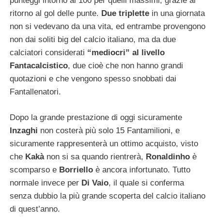
punteggi intorno al 100 per quelli massimi, grazie al
ritorno al gol delle punte.
Due triplette
in una giornata
non si vedevano da una vita, ed entrambe provengono
non dai soliti big del calcio italiano, ma da due
calciatori considerati
“mediocri” al livello
Fantacalcistico
, due cioè che non hanno grandi
quotazioni e che vengono spesso snobbati dai
Fantallenatori.
Dopo la grande prestazione di oggi sicuramente
Inzaghi
non costerà più solo 15 Fantamilioni, e
sicuramente rappresenterà un ottimo acquisto, visto
che
Kakà
non si sa quando rientrerà,
Ronaldinho
è
scomparso e
Borriello
è ancora infortunato. Tutto
normale invece per
Di Vaio
, il quale si conferma
senza dubbio la più grande scoperta del calcio italiano
di quest’anno.