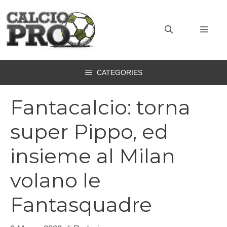
Vai
al
MEN
contenuto
CATEGORIES
Fantacalcio: torna
super Pippo, ed
insieme al Milan
volano le
Fantasquadre