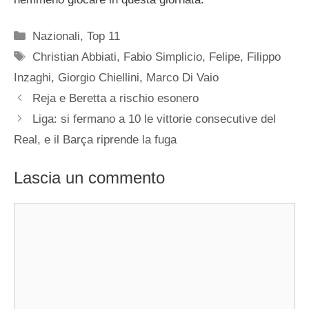
Categorie
Nazionali
,
Top 11
Tag
Christian Abbiati
,
Fabio Simplicio
,
Felipe
,
Filippo
Inzaghi
,
Giorgio Chiellini
,
Marco Di Vaio
Reja e Beretta a rischio esonero
Liga: si fermano a 10 le vittorie consecutive del
Real, e il Barça riprende la fuga
Lascia un commento
Commento