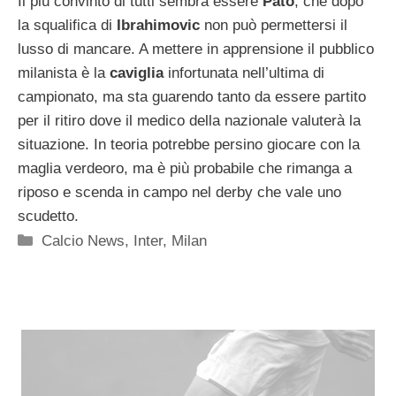
Il più convinto di tutti sembra essere
Pato
, che dopo
la squalifica di
Ibrahimovic
non può permettersi il
lusso di mancare. A mettere in apprensione il pubblico
milanista è la
caviglia
infortunata nell’ultima di
campionato, ma sta guarendo tanto da essere partito
per il ritiro dove il medico della nazionale valuterà la
situazione. In teoria potrebbe persino giocare con la
maglia verdeoro, ma è più probabile che rimanga a
riposo e scenda in campo nel derby che vale uno
scudetto.
Categorie
Calcio News
,
Inter
,
Milan