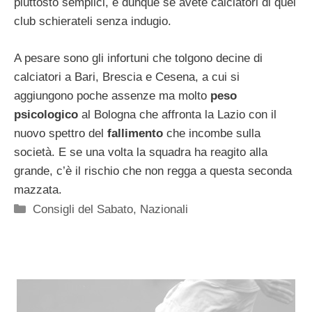
piuttosto semplici, e dunque se avete calciatori di quei
club schierateli senza indugio.
A pesare sono gli infortuni che tolgono decine di
calciatori a Bari, Brescia e Cesena, a cui si
aggiungono poche assenze ma molto
peso
psicologico
al Bologna che affronta la Lazio con il
nuovo spettro del
fallimento
che incombe sulla
società. E se una volta la squadra ha reagito alla
grande, c’è il rischio che non regga a questa seconda
mazzata.
Categorie
Consigli del Sabato
,
Nazionali