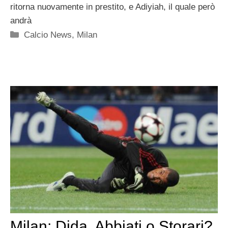
ritorna nuovamente in prestito, e Adiyiah, il quale però
andrà
Categorie
Calcio News
,
Milan
Milan: Dida, Abbiati o Storari?