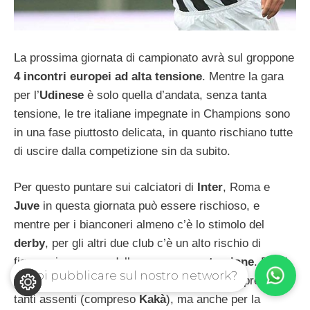
La prossima giornata di campionato avrà sul groppone
4 incontri europei ad alta tensione
. Mentre la gara
per l’
Udinese
è solo quella d’andata, senza tanta
tensione, le tre italiane impegnate in Champions sono
in una fase piuttosto delicata, in quanto rischiano tutte
di uscire dalla competizione sin da subito.
Per questo puntare sui calciatori di
Inter
, Roma e
Juve
in questa giornata può essere rischioso, e
mentre per i bianconeri almeno c’è lo stimolo del
derby
, per gli altri due club c’è un alto rischio di
figuraccia a causa della
poca concentrazione
. Per il
Vuoi pubblicare sul nostro network?
resto ci sono i soliti problemi del
Milan
, sempre con
tanti assenti (compreso
Kakà
), ma anche per la