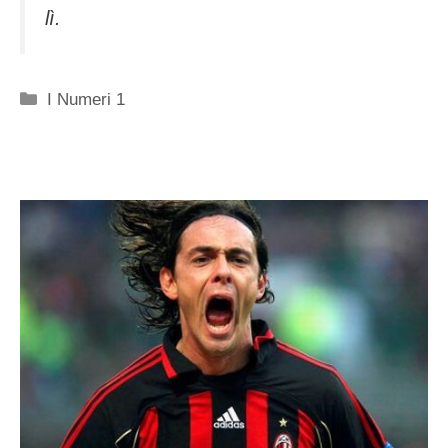
lì.
Categorie
I Numeri 1