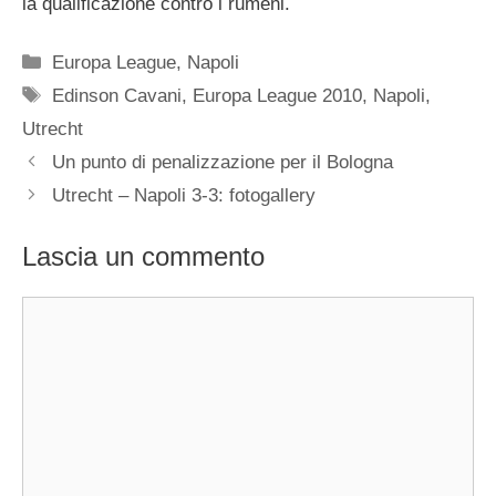
la qualificazione contro i rumeni.
Categorie
Europa League
,
Napoli
Tag
Edinson Cavani
,
Europa League 2010
,
Napoli
,
Utrecht
Un punto di penalizzazione per il Bologna
Utrecht – Napoli 3-3: fotogallery
Lascia un commento
Commento