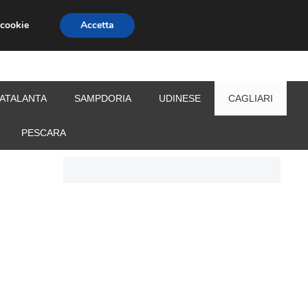
 cookie
Accetta
S
CALCIOMERCATO
ALLENATORI
ATALANTA
SAMPDORIA
UDINESE
CAGLIARI
PESCARA