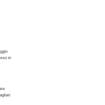
aggio
esso in
are
agliari