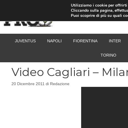
Vai
Utilizziamo i cookie per offrirt
Cliccando sulla pagina, effettua
al
Puoi scoprire di più su quali c
contenuto
JUVENTUS
NAPOLI
FIORENTINA
INTER
TORINO
Video Cagliari – Mila
20 Dicembre 2011
di
Redazione