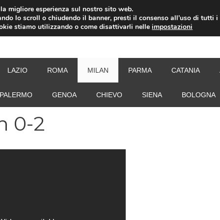
i la migliore esperienza sul nostro sito web.
ndo lo scroll o chiudendo il banner, presti il consenso all’uso di tutti i
ookie stiamo utilizzando o come disattivarli nelle
impostazioni
NEW
LAZIO
ROMA
MILAN
PARMA
CATANIA
PALERMO
GENOA
CHIEVO
SIENA
BOLOGNA
n 0-2