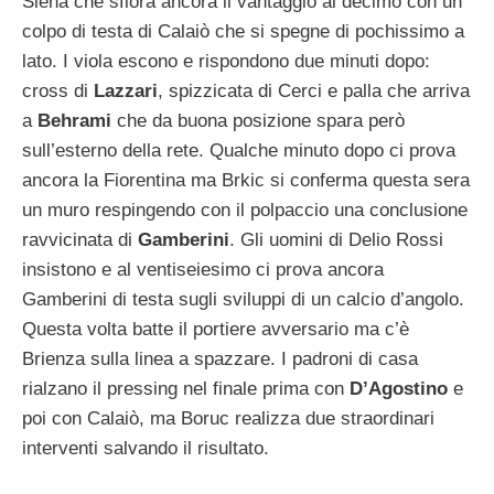
Siena che sfiora ancora il vantaggio al decimo con un
colpo di testa di Calaiò che si spegne di pochissimo a
lato. I viola escono e rispondono due minuti dopo:
cross di
Lazzari
, spizzicata di Cerci e palla che arriva
a
Behrami
che da buona posizione spara però
sull’esterno della rete. Qualche minuto dopo ci prova
ancora la Fiorentina ma Brkic si conferma questa sera
un muro respingendo con il polpaccio una conclusione
ravvicinata di
Gamberini
. Gli uomini di Delio Rossi
insistono e al ventiseiesimo ci prova ancora
Gamberini di testa sugli sviluppi di un calcio d’angolo.
Questa volta batte il portiere avversario ma c’è
Brienza sulla linea a spazzare. I padroni di casa
rialzano il pressing nel finale prima con
D’Agostino
e
poi con Calaiò, ma Boruc realizza due straordinari
interventi salvando il risultato.