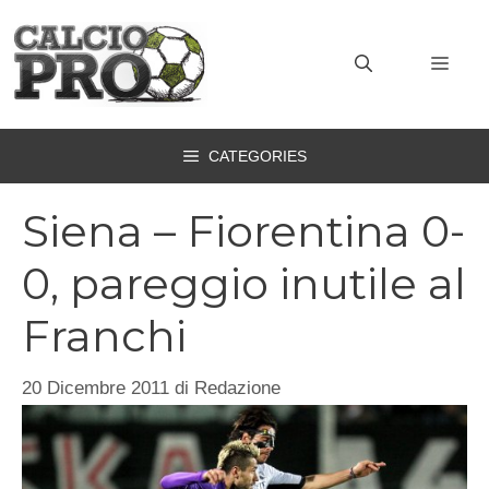
Vai
al
MEN
contenuto
CATEGORIES
Siena – Fiorentina 0-
0, pareggio inutile al
Franchi
20 Dicembre 2011
di
Redazione