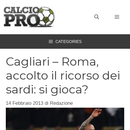
Vai
al
MEN
contenuto
CATEGORIES
Cagliari – Roma,
accolto il ricorso dei
sardi: si gioca?
14 Febbraio 2013
di
Redazione