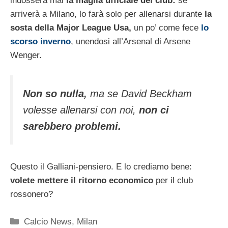
indosserà mai
la maglia ufficiale del club:
se
arriverà a Milano, lo farà solo per allenarsi durante
la
sosta della Major League Usa,
un po’ come fece
lo
scorso inverno
, unendosi all’Arsenal di Arsene
Wenger.
Non so nulla,
ma se David Beckham
volesse allenarsi con noi,
non ci
sarebbero problemi.
Questo il Galliani-pensiero. E lo crediamo bene:
volete mettere il ritorno economico
per il club
rossonero?
Categorie
Calcio News
,
Milan