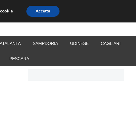
 cookie
Accetta
S
CALCIOMERCATO
ALLENATORI
ATALANTA
SAMPDORIA
UDINESE
CAGLIARI
PESCARA