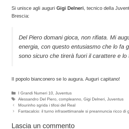
Si unisce agli auguri
Gigi Delneri
, tecnico della Juven
Brescia:
Del Piero domani gioca, non rifiata. Mi au
energia, con questo entusiasmo che lo fa gi
sono sicuro che tirerà fuori il carattere e 
Il popolo bianconero se lo augura. Auguri capitano!
Categorie
I Grandi Numeri 10
,
Juventus
Tag
Alessandro Del Piero
,
compleanno
,
Gigi Delneri
,
Juventus
Mourinho sgrida i tifosi del Real
Fantacalcio: il turno infrasettimanale si preannuncia ricco di 
Lascia un commento