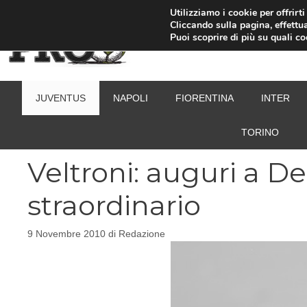
Vai
Utilizziamo i cookie per offrirt
Cliccando sulla pagina, effettua
al
Puoi scoprire di più su quali c
contenuto
JUVENTUS
NAPOLI
FIORENTINA
INTER
TORINO
Veltroni: auguri a D
straordinario
9 Novembre 2010
di
Redazione