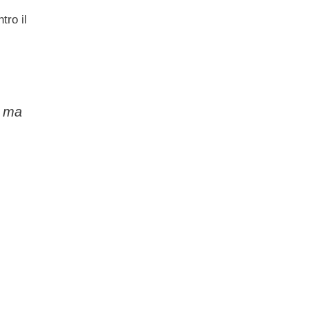
tro il
, ma