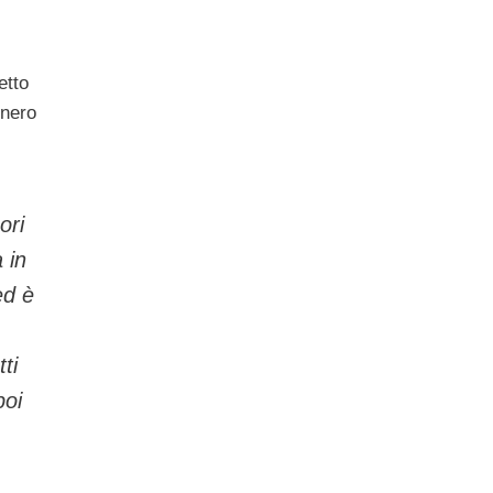
etto
onero
ori
 in
ed è
ti
poi