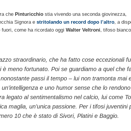
bra che
Pinturicchio
stia vivendo una seconda giovinezza,
Vecchia Signora e
stritolando un record dopo l’altro
, a disp
 fuori, come ha ricordato oggi
Walter Veltroni
, tifoso bianc
gazzo straordinario, che ha fatto cose eccezionali fu
chi è meno fortunato. Poi se guardiamo a quel che fa
onostante passi il tempo – lui non tramonta mai 
o, un’intelligenza e uno humor sense che lo rendono
 legato al sentimentalismo nel calcio, lui come Tot
ca maglia, un’unica passione. Per i tifosi juventini 
ro 10 che è stato di Sivori, Platini e Baggio.