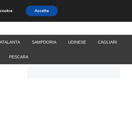
 cookie
Accetta
S
CALCIOMERCATO
ALLENATORI
ATALANTA
SAMPDORIA
UDINESE
CAGLIARI
PESCARA