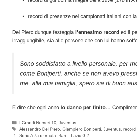
record di gol con la maglia della Juve (178 in A 
record di presenze nei campionati italiani con l
Del Piero dunque festeggia
l’ennesimo record
ed il p
irraggiungibile, sia alle persone che con lui hanno soffe
Sono soddisfatto a livello personale, per m
come Boniperti, anche se non avevo pressi
me, alla mia famiglia, spero sia di buon aus
E dire che ogni anno
lo danno per finito…
Compliment
Categorie
I Grandi Numeri 10
,
Juventus
Tag
Alessandro Del Piero
,
Giampiero Boniperti
,
Juventus
,
record
Serie A 7a giornata: Bari – Lazio 0-2