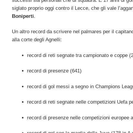
successi sia personali che di squadra. E 17 anni di go
siglato proprio oggi contro il Lecce, che gli vale l’agga
Boniperti
.
Un altro record da scrivere nel palmares per il capitano
alla corte degli Agnelli:
record di reti segnate tra campionato e coppe (
record di presenze (641)
record di gol messi a segno in Champions Leag
record di reti segnate nelle competizioni Uefa p
record di presenze nelle competizioni europee a 