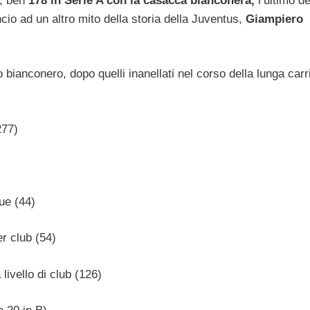
l, ben
178 in Serie A con la casacca bianconera,
l’ultimo de
ncio ad un altro mito della storia della Juventus,
Giampiero
 bianconero, dopo quelli inanellati nel corso della lunga carr
277)
ue (44)
er club (54)
livello di club (126)