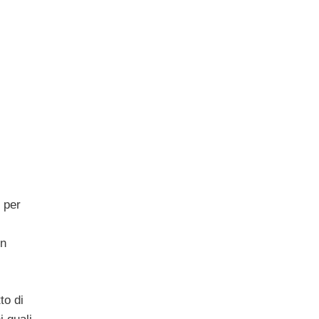
 per
in
to di