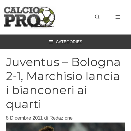
Vai
al
MEN
contenuto
CATEGORIES
Juventus – Bologna
2-1, Marchisio lancia
i bianconeri ai
quarti
8 Dicembre 2011
di
Redazione