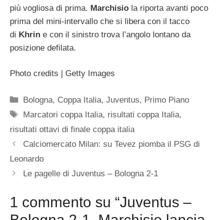
più vogliosa di prima.
Marchisio
la riporta avanti poco
prima del mini-intervallo che si libera con il tacco
di
Khrin
e con il sinistro trova l’angolo lontano da
posizione defilata.
Photo credits | Getty Images
Categorie
Bologna
,
Coppa Italia
,
Juventus
,
Primo Piano
Tag
Marcatori coppa Italia
,
risultati coppa Italia
,
risultati ottavi di finale coppa italia
Calciomercato Milan: su Tevez piomba il PSG di
Leonardo
Le pagelle di Juventus – Bologna 2-1
1 commento su “Juventus –
Bologna 2-1, Marchisio lancia