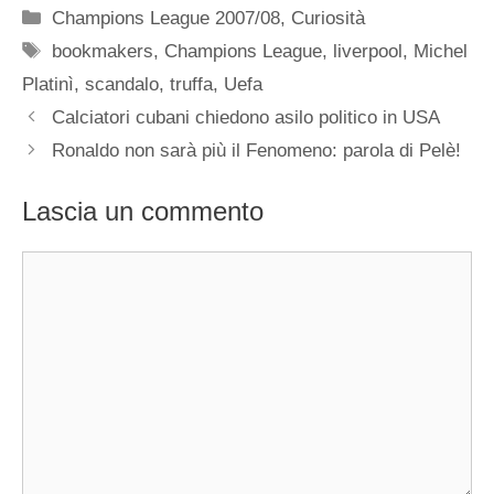
Categorie
Champions League 2007/08
,
Curiosità
Tag
bookmakers
,
Champions League
,
liverpool
,
Michel
Platinì
,
scandalo
,
truffa
,
Uefa
Calciatori cubani chiedono asilo politico in USA
Ronaldo non sarà più il Fenomeno: parola di Pelè!
Lascia un commento
Commento