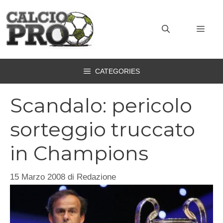
Vai
al
MEN
contenuto
CATEGORIES
Scandalo: pericolo
sorteggio truccato
in Champions
15 Marzo 2008
di
Redazione