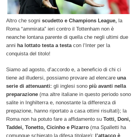
Altro che sogni
scudetto e Champions League,
la
Roma “ammirata” ieri contro il Tottenham non è
neanche lontana parente di quella che negli ultimi due
anni
ha lottato testa a testa
con l’Inter per la
conquista del titolo!
Siamo ad agosto, d’accordo e, a beneficio di chi ci
tiene ad illudersi, possiamo provare ad elencare
una
serie di attenuanti:
gli inglesi sono
più avanti nella
preparazione
(ma altre italiane in questo periodo sono
salite in Inghilterra e, nonostante la differenza di
prepazione, hanno riportato a casa ottimi risultati); la
Roma non ha potuto fare a affidamento su
Totti, Doni,
Taddei, Tonetto, Cicinho e Pizarro
(ma Spalletti ha
comunque schierato la difesa titolare);
l’attacco è